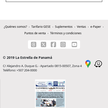
¿Quiénes somos?
Tarifario GESE
Suplementos
Ventas
e-Paper
Puntos de venta
Términos y condiciones
© 2019 La Estrella de Panamá
C/ Alejandro A. Duque G. - Apartado 0815-00507, Zona 4
Teléfono: +507 204-0000