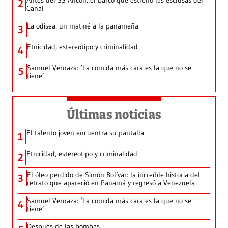
Antes del SS Ancon: el barco que estrenó las esclusas del
2
Canal
La odisea: un matiné a la panameña
3
Etnicidad, estereotipo y criminalidad
4
Samuel Vernaza: ‘La comida más cara es la que no se
5
tiene’
Últimas noticias
El talento joven encuentra su pantalla​
1
Etnicidad, estereotipo y criminalidad
2
El óleo perdido de Simón Bolívar: la increíble historia del
3
retrato que apareció en Panamá y regresó a Venezuela
Samuel Vernaza: ‘La comida más cara es la que no se
4
tiene’
Después de las bombas