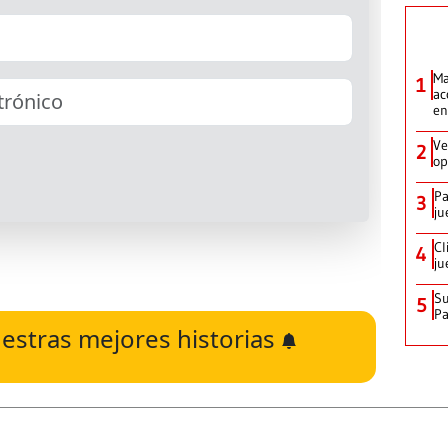
Ma
1
ac
en
Ve
2
op
Pa
3
ju
Cl
4
ju
Su
5
P
estras mejores historias