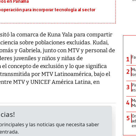
eos en Panamá
operación para incorporar tecnología al sector
isitó la comarca de Kuna Yala para compartir
ciencia sobre poblaciones excluidas. Kudai,
omás y Gabriela, junto con MTV y personal de
Fa
deres juveniles y niños y niñas de
1
l concepto de exclusión y lo que significa
Mu
2
rá transmitida por MTV Latinoamérica, bajo el
lo
 entre MTV y UNICEF América Latina, en
Pi
3
es
Mu
4
Mu
Or
5
ad
en