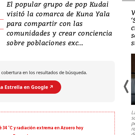
El popular grupo de pop Kudai
Video, Japón: Terremoto
V
visitó la comarca de Kuna Yala
deja heridos y graves
‘
para compartir con las
daños en Kumamoto
c
comunidades y crear conciencia
s
sobre poblaciones exc...
s
 cobertura en los resultados de búsqueda.
a Estrella en Google ↗️
Un fuerte terremoto de magnitud
7,1 se registró este martes 28 de
julio en la prefectura de Kumamoto,
L
al sur de Japón, provocando una
s
emergencia de gran
...
p
 34 °C y radiación extrema en Azuero hoy
r
d