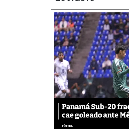
Panamá Sub-20 frac
cae goleado ante M
FÚTBOL