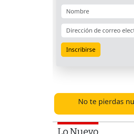
No te pierdas nu
Lo Nuevo