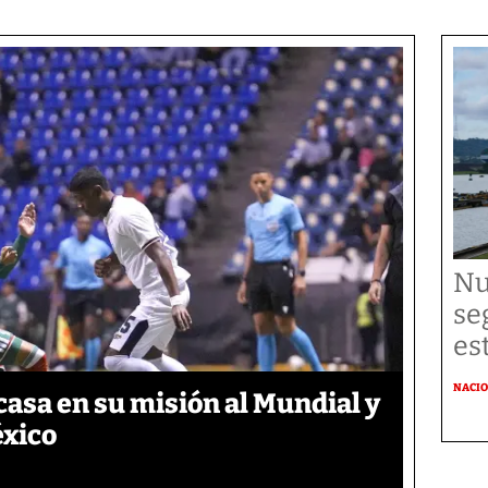
Nu
se
es
NACI
asa en su misión al Mundial y
éxico