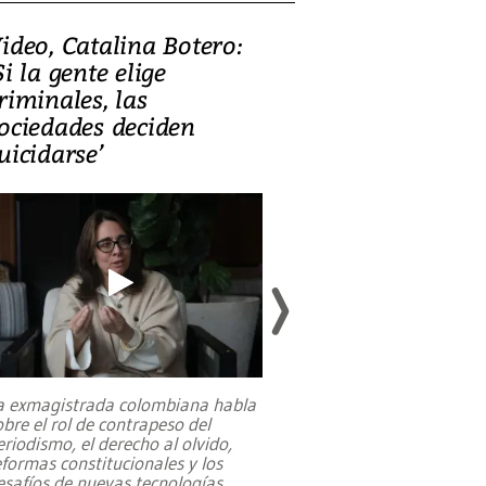
ideo, Catalina Botero:
Video: Lula la
Si la gente elige
candidatura 
riminales, las
promesas de i
ociedades deciden
en defensa, ed
uicidarse’
tierras raras
a exmagistrada colombiana habla
Entre recuerdos y es
obre el rol de contrapeso del
referencias hacia sus
eriodismo, el derecho al olvido,
presidente de Brasil,
eformas constitucionales y los
da Silva, oficializó 
esafíos de nuevas tecnologías
...
candidatura
...