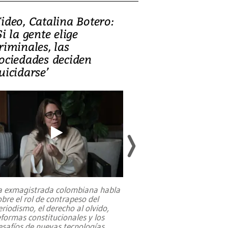
ideo, Catalina Botero:
Video: Lula la
Si la gente elige
candidatura 
riminales, las
promesas de i
ociedades deciden
en defensa, ed
uicidarse’
tierras raras
a exmagistrada colombiana habla
Entre recuerdos y es
obre el rol de contrapeso del
referencias hacia sus
eriodismo, el derecho al olvido,
presidente de Brasil,
eformas constitucionales y los
da Silva, oficializó 
esafíos de nuevas tecnologías
...
candidatura
...