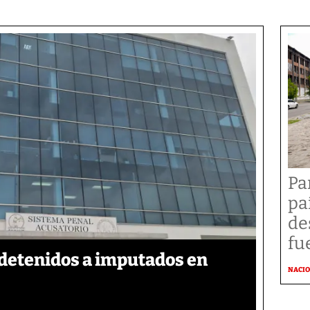
Pa
pa
de
fu
detenidos a imputados en
NACI