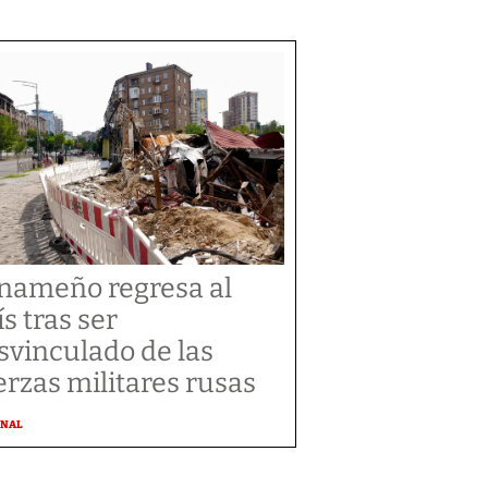
nameño regresa al
ís tras ser
svinculado de las
erzas militares rusas
ONAL