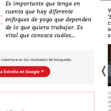
Es importante que tenga en
Video, Japón: Terremoto
V
cuenta que hay diferente
deja heridos y graves
‘
enfoques de yoga que dependen
daños en Kumamoto
c
de lo que quiera trabajar. Es
s
vital que conozca cuáles...
s
 cobertura en los resultados de búsqueda.
a Estrella en Google ↗️
Un fuerte terremoto de magnitud
7,1 se registró este martes 28 de
julio en la prefectura de Kumamoto,
L
al sur de Japón, provocando una
s
emergencia de gran
...
p
r
d