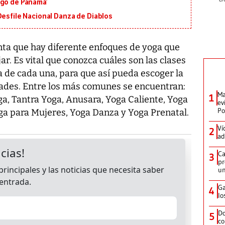
igo de Panamá’
Desfile Nacional Danza de Diablos
ta que hay diferente enfoques de yoga que
r. Es vital que conozca cuáles son las clases
za de cada una, para que así pueda escoger la
dades. Entre los más comunes se encuentran:
Ma
1
ga, Tantra Yoga, Anusara, Yoga Caliente, Yoga
ev
Po
oga para Mujeres, Yoga Danza y Yoga Prenatal.
Ví
2
ad
Ca
3
pr
un
Ga
4
lo
Do
5
co