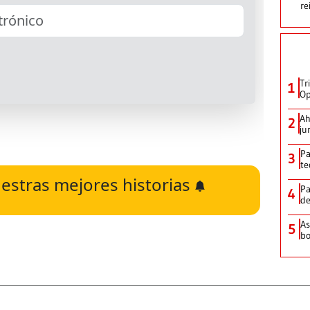
re
Tr
1
Op
Ah
2
ju
Pa
3
te
estras mejores historias
Pa
4
de
As
5
bo