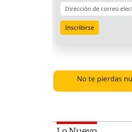
No te pierdas nu
Lo Nuevo