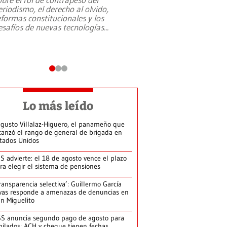
eriodismo, el derecho al olvido,
presidente de Brasil,
eformas constitucionales y los
da Silva, oficializó 
esafíos de nuevas tecnologías
...
candidatura
...
Lo más leído
gusto Villalaz-Higuero, el panameño que
canzó el rango de general de brigada en
tados Unidos
S advierte: el 18 de agosto vence el plazo
ra elegir el sistema de pensiones
ransparencia selectiva’: Guillermo García
vas responde a amenazas de denuncias en
n Miguelito
S anuncia segundo pago de agosto para
bilados: ACH y cheque tienen fechas