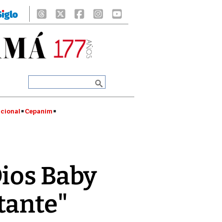
cional
Cepanim
Dios Baby
tante"