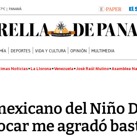
.7°C | PANAMÁ
MÍA
DEPORTES
VIDA Y CULTURA
OPINIÓN
MULTIMEDIA
timas Noticias
La Llorona
Venezuela
José Raúl Mulino
Asamblea Na
mexicano del Niño 
ocar me agradó bas