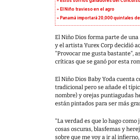
Estos son los ganadores del Concurso
El Niño travieso en el agro
Panamá importará 20,000 quintales de 
El Niño Dios forma parte de una
y el artista Yurex Corp decidió a
"Provocar me gusta bastante", a
críticas que se ganó por esta r
El Niño Dios Baby Yoda cuenta con
tradicional pero se añade el típ
nombre) y orejas puntiagudas he
están pintados para ser más gra
"La verdad es que lo hago como 
cosas oscuras, blasfemas y herej
sobre que me voy a ir al infierno,