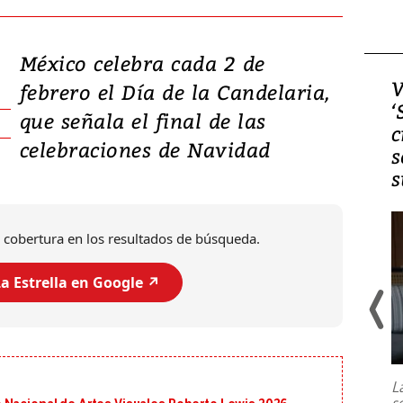
México celebra cada 2 de
Video, Japón: Terremoto
V
febrero el Día de la Candelaria,
deja heridos y graves
‘
que señala el final de las
daños en Kumamoto
c
celebraciones de Navidad
s
s
 cobertura en los resultados de búsqueda.
a Estrella en Google ↗️
Un fuerte terremoto de magnitud
7,1 se registró este martes 28 de
julio en la prefectura de Kumamoto,
L
al sur de Japón, provocando una
s