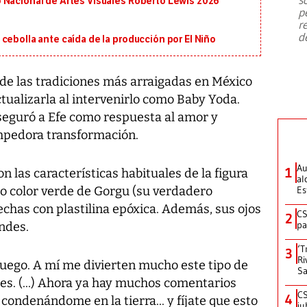
 Nacional de Artes Visuales Roberto Lewis 2026
emergencia de gran
...
p
r
d
cebolla ante caída de la producción por El Niño
 de las tradiciones más arraigadas en México
ctualizarla al intervenirlo como Baby Yoda.
seguró a Efe como respuesta al amor y
ompedora transformación.
Au
1
 las características habituales de la figura
al
ico color verde de Gorgu (su verdadero
Es
chas con plastilina epóxica. Además, sus ojos
CS
2
pa
ndes.
‘T
3
Ri
juego. A mí me divierten mucho este tipo de
Sa
es. (...) Ahora ya hay muchos comentarios
CS
4
 condenándome en la tierra... y fíjate que esto
ju