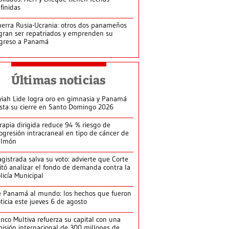
finidas
erra Rusia-Ucrania: otros dos panameños
gran ser repatriados y emprenden su
greso a Panamá
Últimas noticias
yiah Lide logra oro en gimnasia y Panamá
ista su cierre en Santo Domingo 2026
rapia dirigida reduce 94 % riesgo de
ogresión intracraneal en tipo de cáncer de
ulmón
gistrada salva su voto: advierte que Corte
itó analizar el fondo de demanda contra la
licía Municipal
 Panamá al mundo: los hechos que fueron
ticia este jueves 6 de agosto
nco Multiva refuerza su capital con una
isión internacional de 300 millones de