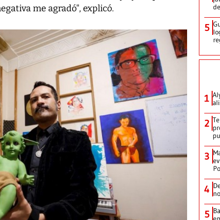
de
gativa me agradó", explicó.
Gu
5
lo
re
Al
1
al
Te
2
pr
p
Ma
3
ev
Po
De
4
no
Ba
5
em