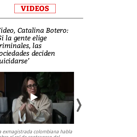
VIDEOS
ideo, Catalina Botero:
Video: Lula la
Si la gente elige
candidatura 
riminales, las
promesas de i
ociedades deciden
en defensa, ed
uicidarse’
tierras raras
a exmagistrada colombiana habla
Entre recuerdos y es
obre el rol de contrapeso del
referencias hacia sus