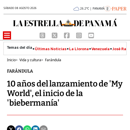
SÁBADO 08 AGOSTO 2026
26.2°C | PANAMÁ
Últimas Noticias
La Llorona
Venezuela
José Raúl
Inicio
>
Vida y cultura
>
Farándula
FARÁNDULA
10 años del lanzamiento de 'My
World', el inicio de la
'biebermanía'