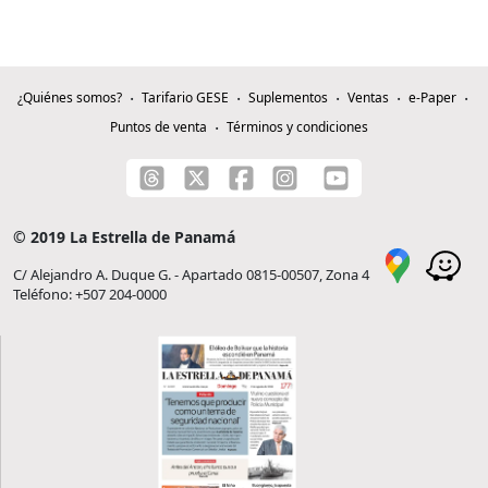
¿Quiénes somos?
Tarifario GESE
Suplementos
Ventas
e-Paper
Puntos de venta
Términos y condiciones
© 2019 La Estrella de Panamá
C/ Alejandro A. Duque G. - Apartado 0815-00507, Zona 4
Teléfono: +507 204-0000