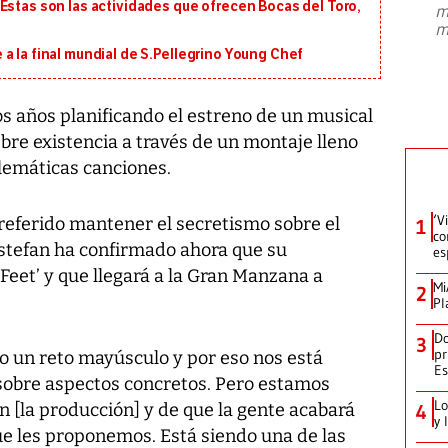
Estas son las actividades que ofrecen Bocas del Toro,
m
presidente de Brasil, Luiz Inácio Lula
m
da Silva, oficializó este domingo su
candidatura
...
a la final mundial de S.Pellegrino Young Chef
ios años planificando el estreno de un musical
bre existencia a través de un montaje lleno
lemáticas canciones.
‘V
referido mantener el secretismo sobre el
1
co
Estefan ha confirmado ahora que su
es
Feet’ y que llegará a la Gran Manzana a
Mi
2
Pl
Do
3
pr
o un reto mayúsculo y por eso nos está
Es
 sobre aspectos concretos. Pero estamos
Lo
en [la producción] y de que la gente acabará
4
y 
ue les proponemos. Está siendo una de las