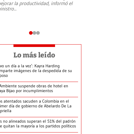
ejorar la productividad, informó el
periodismo, el derech
inistro
...
reformas constitucio
desafíos de nuevas t
Lo más leído
ivo un día a la vez’: Kayra Harding
mparte imágenes de la despedida de su
poso
Ambiente suspende obras de hotel en
aya Bijao por incumplimientos
s atentados sacuden a Colombia en el
imer día de gobierno de Abelardo De La
priella
s no alineados superan el 51% del padrón
le quitan la mayoría a los partidos políticos