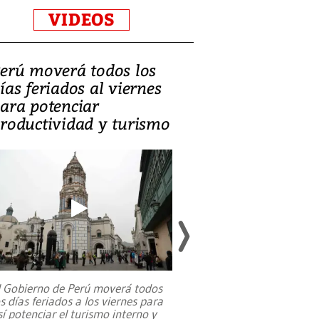
VIDEOS
erú moverá todos los
Video, Catalin
ías feriados al viernes
‘Si la gente el
ara potenciar
criminales, la
roductividad y turismo
sociedades de
suicidarse’
l Gobierno de Perú moverá todos
os días feriados a los viernes para
La exmagistrada co
sí potenciar el turismo interno y
sobre el rol de contr