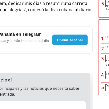
Pe
era, dedicar mis días a resumir una carrera
5
se
e alegrías", confesó la diva cubana al diario
Se
 Panamá en Telegram
El
1
Unirme al canal
adas y lo más importante del día
Et
2
El
3
hi
y 
Sa
4
qu
De
5