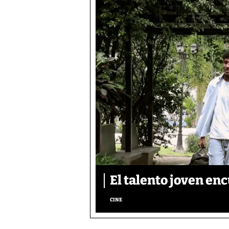
El talento joven enc
CINE