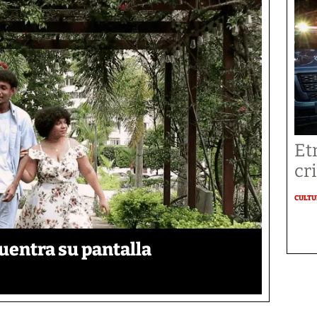
Et
cr
CULT
uentra su pantalla​