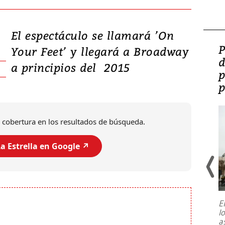
El espectáculo se llamará ’On
Video: Lula lanza su
P
Your Feet’ y llegará a Broadway
candidatura con
d
a principios del 2015
promesas de inversión
p
en defensa, educación y
p
tierras raras
 cobertura en los resultados de búsqueda.
a Estrella en Google ↗️
E
l
Entre recuerdos y escuetas
a
referencias hacia sus adversarios, el