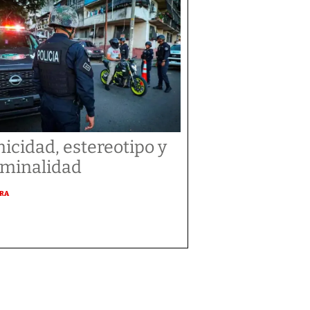
nicidad, estereotipo y
iminalidad
URA