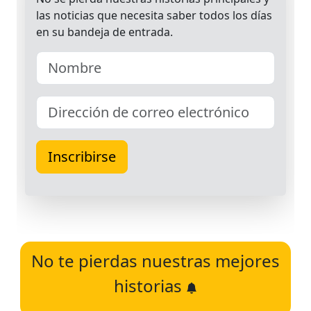
No te pierdas nuestras mejores
historias