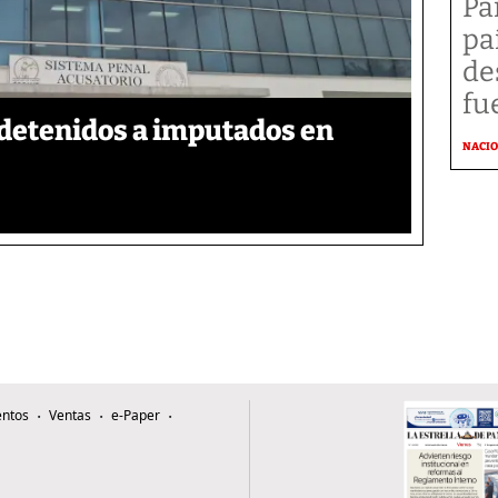
Pa
pa
de
fu
detenidos a imputados en
NACI
ntos
Ventas
e-Paper