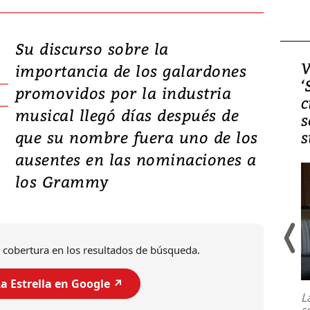
Su discurso sobre la
Video, Japón: Terremoto
V
importancia de los galardones
deja heridos y graves
‘
promovidos por la industria
daños en Kumamoto
c
musical llegó días después de
s
que su nombre fuera uno de los
s
ausentes en las nominaciones a
los Grammy
 cobertura en los resultados de búsqueda.
Un fuerte terremoto de magnitud
7,1 se registró este martes 28 de
a Estrella en Google ↗️
julio en la prefectura de Kumamoto,
L
al sur de Japón, provocando una
s