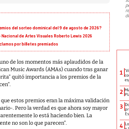
emergencia de gran
...
p
r
d
emios del sorteo dominical del 9 de agosto de 2026?
 Nacional de Artes Visuales Roberto Lewis 2026
eclamos por billetes premiados
 uno de los momentos más aplaudidos de la
ican Music Awards (AMAs) cuando tras ganar
‘V
1
co
rita" quitó importancia a los premios de la
es
cen".
Mi
2
Pl
r que estos premios eran la máxima validación
Do
3
ario-. Pero la verdad es que ahora soy mayor
pr
Es
parentemente lo está haciendo bien. La
nte no son lo que parecen".
Lo
4
y 