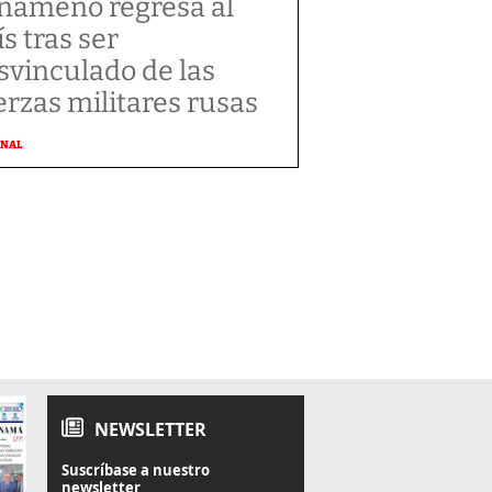
nameño regresa al
ís tras ser
svinculado de las
erzas militares rusas
ONAL
NEWSLETTER
Suscríbase a nuestro
newsletter