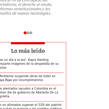
eriodismo, el derecho al olvido,
presidente de Brasil,
eformas constitucionales y los
da Silva, oficializó 
esafíos de nuevas tecnologías
...
candidatura
...
Lo más leído
ivo un día a la vez’: Kayra Harding
mparte imágenes de la despedida de su
poso
Ambiente suspende obras de hotel en
aya Bijao por incumplimientos
s atentados sacuden a Colombia en el
imer día de gobierno de Abelardo De La
priella
s no alineados superan el 51% del padrón
le quitan la mayoría a los partidos políticos