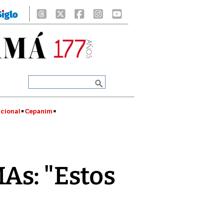
cional
Cepanim
As: "Estos
"