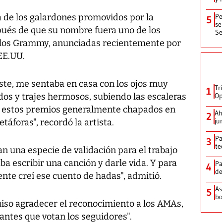
a de los galardones promovidos por la
Pe
5
se
spués de que su nombre fuera uno de los
Se
 los Grammy, anunciadas recientemente por
EE.UU.
te, me sentaba en casa con los ojos muy
Tr
1
idos y trajes hermosos, subiendo las escaleras
Op
do estos premios generalmente chapados en
Ah
2
ju
áforas", recordó la artista.
Pa
3
te
an una especie de validación para el trabajo
ba escribir una canción y darle vida. Y para
Pa
4
de
nte creí ese cuento de hadas", admitió.
As
5
bo
iso agradecer el reconocimiento a los AMAs,
antes que votan los seguidores".