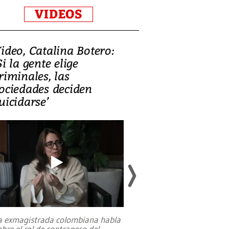
VIDEOS
ideo, Catalina Botero:
Video: Lula la
Si la gente elige
candidatura 
riminales, las
promesas de i
ociedades deciden
en defensa, ed
uicidarse’
tierras raras
a exmagistrada colombiana habla
Entre recuerdos y es
obre el rol de contrapeso del
referencias hacia sus