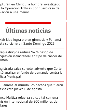
pturan en Chiriquí a hombre investigado
 la Operación Trillizas por nuevo caso de
olación a una menor
Últimas noticias
yiah Lide logra oro en gimnasia y Panamá
ista su cierre en Santo Domingo 2026
rapia dirigida reduce 94 % riesgo de
ogresión intracraneal en tipo de cáncer de
ulmón
gistrada salva su voto: advierte que Corte
itó analizar el fondo de demanda contra la
licía Municipal
 Panamá al mundo: los hechos que fueron
ticia este jueves 6 de agosto
nco Multiva refuerza su capital con una
isión internacional de 300 millones de
lares