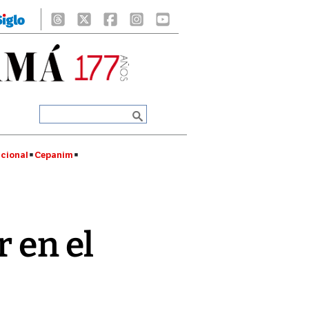
cional
Cepanim
r en el