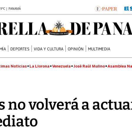
.9°C | PANAMÁ
MÍA
DEPORTES
VIDA Y CULTURA
OPINIÓN
MULTIMEDIA
timas Noticias
La Llorona
Venezuela
José Raúl Mulino
Asamblea Na
 no volverá a actua
ediato