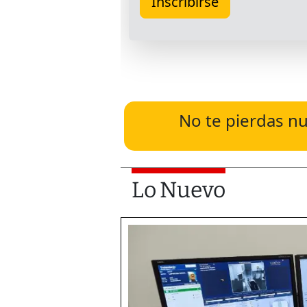
No te pierdas nu
Lo Nuevo