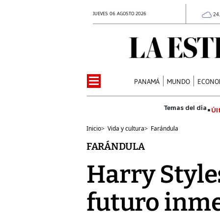
JUEVES 06 AGOSTO 2026
24
PANAMÁ
MUNDO
ECONO
Úl
Inicio
>
Vida y cultura
>
Farándula
FARÁNDULA
Harry Styles
futuro inm