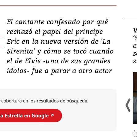
El cantante confesado por qué
Video, Japón: Terremoto
V
rechazó el papel del príncipe
deja heridos y graves
‘
Eric en la nueva versión de 'La
daños en Kumamoto
c
Sirenita' y cómo se tocó cuando
s
el de Elvis -uno de sus grandes
s
ídolos- fue a parar a otro actor
 cobertura en los resultados de búsqueda.
a Estrella en Google ↗️
Un fuerte terremoto de magnitud
7,1 se registró este martes 28 de
julio en la prefectura de Kumamoto,
L
al sur de Japón, provocando una
s