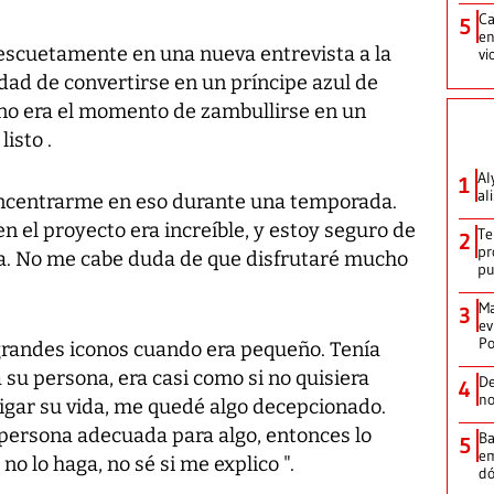
Ca
5
en
 escuetamente en una nueva entrevista a la
vi
idad de convertirse en un príncipe azul de
 no era el momento de zambullirse en un
isto .
Al
1
al
oncentrarme en eso durante una temporada.
n el proyecto era increíble, y estoy seguro de
Te
2
pr
sa. No me cabe duda de que disfrutaré mucho
p
Ma
3
ev
Po
s grandes iconos cuando era pequeño. Tenía
 su persona, era casi como si no quisiera
De
4
no
igar su vida, me quedé algo decepcionado.
 persona adecuada para algo, entonces lo
Ba
5
em
o lo haga, no sé si me explico ".
dó