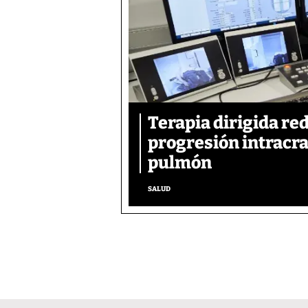
Terapia dirigida re
progresión intracra
pulmón
SALUD