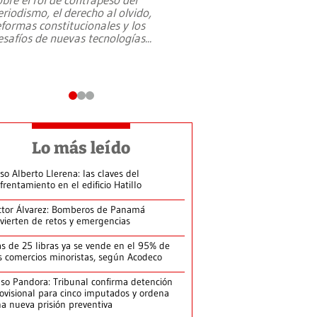
eriodismo, el derecho al olvido,
presidente de Brasil,
eformas constitucionales y los
da Silva, oficializó 
esafíos de nuevas tecnologías
...
candidatura
...
Lo más leído
so Alberto Llerena: las claves del
frentamiento en el edificio Hatillo
ctor Álvarez: Bomberos de Panamá
vierten de retos y emergencias
s de 25 libras ya se vende en el 95% de
s comercios minoristas, según Acodeco
so Pandora: Tribunal confirma detención
ovisional para cinco imputados y ordena
a nueva prisión preventiva