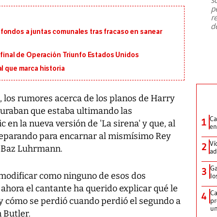
emergencia de gran
...
p
r
d
fondos a juntas comunales tras fracaso en sanear
n final de Operación Triunfo Estados Unidos
l que marca historia
 los rumores acerca de los planos de Harry
eguraban que estaba ultimando las
Ca
1
c en la nueva versión de 'La sirena' y que, al
en
eparando para encarnar al mismísimo Rey
Ví
2
rá Baz Luhrmann.
ad
Ga
3
 modificar como ninguno de esos dos
lo
 ahora el cantante ha querido explicar qué le
Ca
4
 y cómo se perdió cuando perdió el segundo a
pr
un
 Butler.