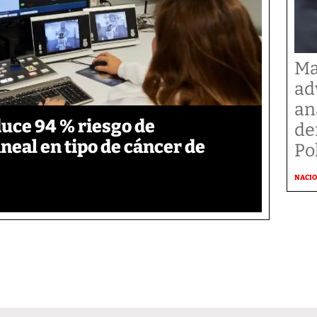
Ma
ad
an
duce 94 % riesgo de
de
neal en tipo de cáncer de
Po
NACI