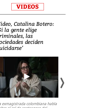
VIDEOS
ideo, Catalina Botero:
Video: Lula la
Si la gente elige
candidatura 
riminales, las
promesas de i
ociedades deciden
en defensa, ed
uicidarse’
tierras raras
a exmagistrada colombiana habla
Entre recuerdos y es
obre el rol de contrapeso del
referencias hacia sus