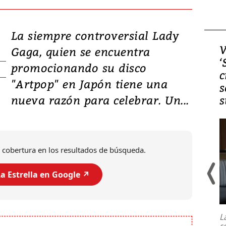
La siempre controversial Lady
Video, Japón: Terremoto
V
Gaga, quien se encuentra
deja heridos y graves
‘
promocionando su disco
daños en Kumamoto
c
"Artpop" en Japón tiene una
s
nueva razón para celebrar. Un...
s
 cobertura en los resultados de búsqueda.
a Estrella en Google ↗️
Un fuerte terremoto de magnitud
7,1 se registró este martes 28 de
julio en la prefectura de Kumamoto,
L
al sur de Japón, provocando una
s