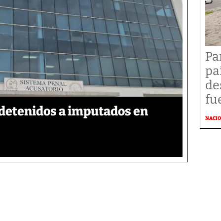
Pa
pa
de
fu
detenidos a imputados en
NACI