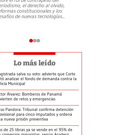
eriodismo, el derecho al olvido,
presidente de Brasil,
eformas constitucionales y los
da Silva, oficializó 
esafíos de nuevas tecnologías
...
candidatura
...
Lo más leído
gistrada salva su voto: advierte que Corte
itó analizar el fondo de demanda contra la
licía Municipal
ctor Álvarez: Bomberos de Panamá
vierten de retos y emergencias
so Pandora: Tribunal confirma detención
ovisional para cinco imputados y ordena
a nueva prisión preventiva
s de 25 libras ya se vende en el 95% de
s comercios minoristas, según Acodeco