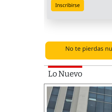
No te pierdas nu
Lo Nuevo