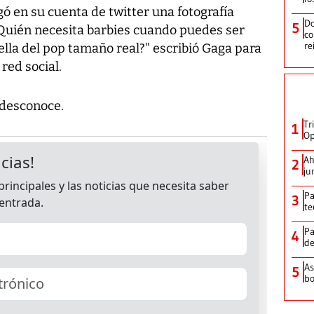
gó en su cuenta de twitter una fotografía
Do
5
uién necesita barbies cuando puedes ser
co
re
lla del pop tamaño real?" escribió Gaga para
red social.
 desconoce.
Tr
1
Op
Ah
2
ju
Pa
3
te
Pa
4
de
As
5
bo