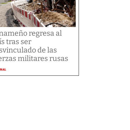
nameño regresa al
ís tras ser
svinculado de las
erzas militares rusas
ONAL