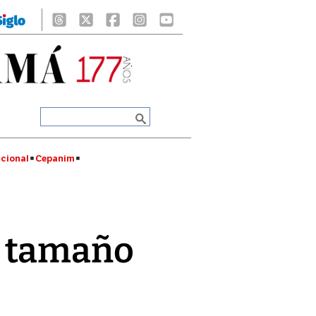
cional
Cepanim
a tamaño