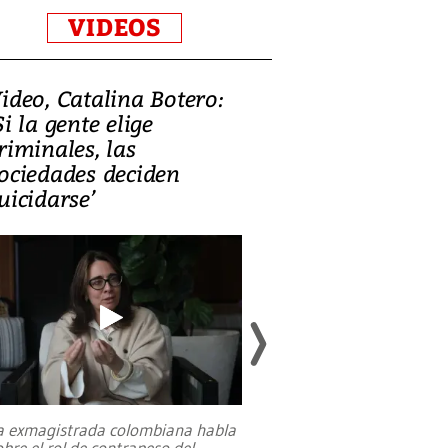
VIDEOS
ideo, Catalina Botero:
Video: Lula la
Si la gente elige
candidatura 
riminales, las
promesas de i
ociedades deciden
en defensa, ed
uicidarse’
tierras raras
a exmagistrada colombiana habla
Entre recuerdos y es
obre el rol de contrapeso del
referencias hacia sus