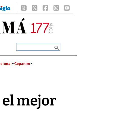
cional
Cepanim
s el mejor