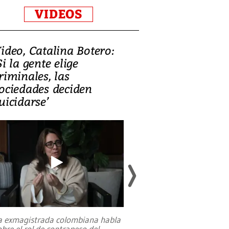
VIDEOS
ideo, Catalina Botero:
Video: Lula la
Si la gente elige
candidatura 
riminales, las
promesas de i
ociedades deciden
en defensa, ed
uicidarse’
tierras raras
a exmagistrada colombiana habla
Entre recuerdos y es
obre el rol de contrapeso del
referencias hacia sus