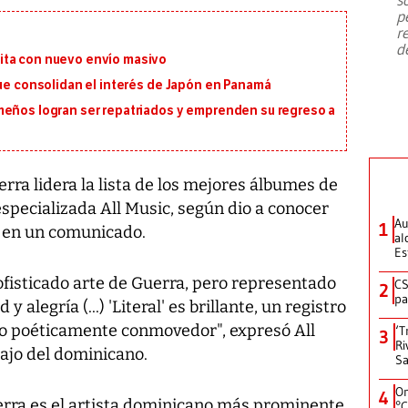
emergencia de gran
...
p
r
d
ita con nuevo envío masivo
que consolidan el interés de Japón en Panamá
meños logran ser repatriados y emprenden su regreso a
uerra lidera la lista de los mejores álbumes de
especializada All Music, según dio a conocer
Au
1
ta en un comunicado.
al
Es
sofisticado arte de Guerra, pero representado
CS
2
pa
alegría (...) 'Literal' es brillante, un registro
o poéticamente conmovedor", expresó All
‘T
3
Ri
bajo del dominicano.
Sa
On
4
erra es el artista dominicano más prominente
°C