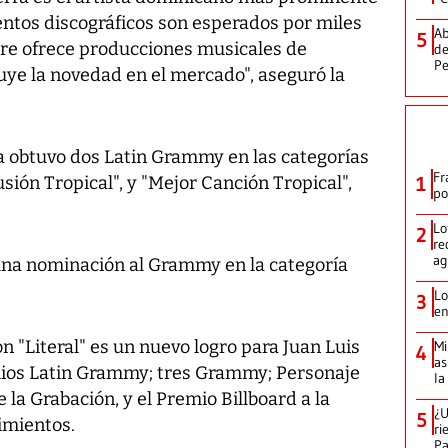
entos discográficos son esperados por miles
Ab
5
re ofrece producciones musicales de
de
Pe
tuye la novedad en el mercado", aseguró la
ta obtuvo dos Latin Grammy en las categorías
Fr
ón Tropical", y "Mejor Canción Tropical",
1
po
Lo
2
re
ag
 una nominación al Grammy en la categoría
Lo
3
en
n "Literal" es un nuevo logro para Juan Luis
Mi
4
as
ios Latin Grammy; tres Grammy; Personaje
la
 la Grabación, y el Premio Billboard a la
¿U
5
imientos.
ri
P