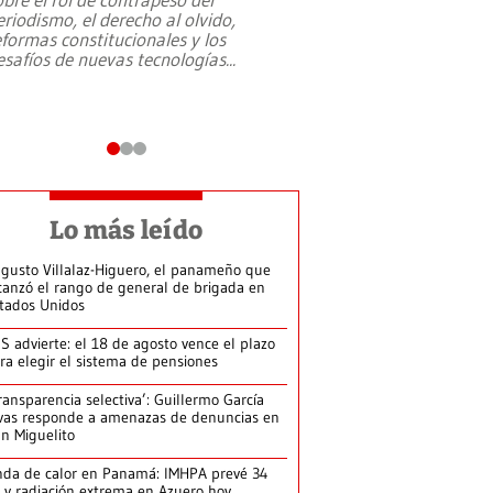
eriodismo, el derecho al olvido,
presidente de Brasil,
eformas constitucionales y los
da Silva, oficializó 
esafíos de nuevas tecnologías
...
candidatura
...
Lo más leído
gusto Villalaz-Higuero, el panameño que
canzó el rango de general de brigada en
tados Unidos
S advierte: el 18 de agosto vence el plazo
ra elegir el sistema de pensiones
ransparencia selectiva’: Guillermo García
vas responde a amenazas de denuncias en
n Miguelito
da de calor en Panamá: IMHPA prevé 34
 y radiación extrema en Azuero hoy