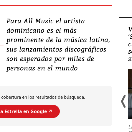
Para All Music el artista
Video, Japón: Terremoto
V
dominicano es el más
deja heridos y graves
‘
prominente de la música latina,
daños en Kumamoto
c
sus lanzamientos discográficos
s
son esperados por miles de
s
personas en el mundo
 cobertura en los resultados de búsqueda.
a Estrella en Google ↗️
Un fuerte terremoto de magnitud
7,1 se registró este martes 28 de
julio en la prefectura de Kumamoto,
L
al sur de Japón, provocando una
s