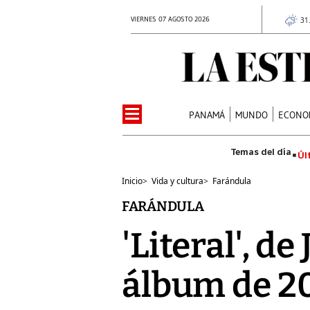
VIERNES 07 AGOSTO 2026
31
PANAMÁ
MUNDO
ECONO
Úl
Inicio
>
Vida y cultura
>
Farándula
FARÁNDULA
'Literal', d
álbum de 20