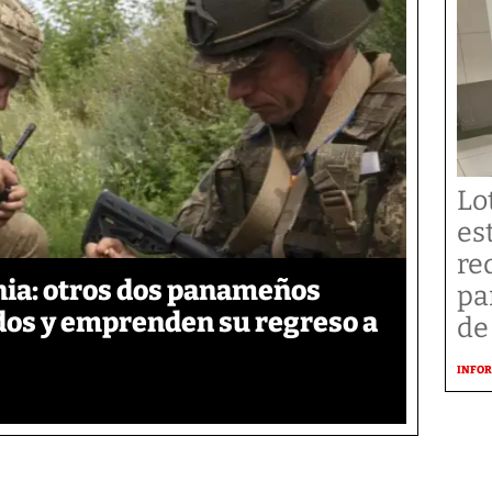
Lo
es
re
ia: otros dos panameños
pa
ados y emprenden su regreso a
de
INFOR