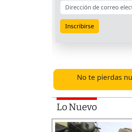
No te pierdas nu
Lo Nuevo