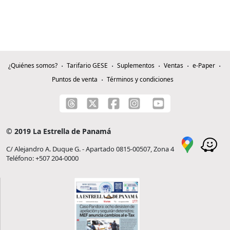
¿Quiénes somos?
Tarifario GESE
Suplementos
Ventas
e-Paper
Puntos de venta
Términos y condiciones
© 2019 La Estrella de Panamá
C/ Alejandro A. Duque G. - Apartado 0815-00507, Zona 4
Teléfono: +507 204-0000