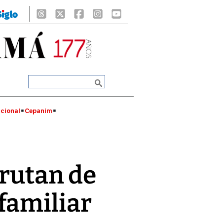
cional
Cepanim
frutan de
familiar