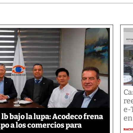
Ca
re
e-
lb bajo la lupa: Acodeco frena
en
mpo a los comercios para
NACI