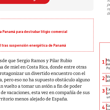
emergencia de gran
...
p
r
d
a Panamá para destrabar litigio comercial
al tras suspensión energética de Panamá
sde que Sergio Ramos y Pilar Rubio
Ma
1
ev
a de miel en Costa Rica, donde entre otras
Po
rotagonizar un divertido encuentro con el
Ví
2
a, pero eso no ha supuesto obstáculo alguno
ad
n vuelto a tomar un avión a fin de poder
Ca
3
 de vacaciones, esta vez en compañía de sus
pr
un
erritorio menos alejado de España.
Ga
4
lo