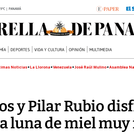
.9°C | PANAMÁ
MÍA
DEPORTES
VIDA Y CULTURA
OPINIÓN
MULTIMEDIA
timas Noticias
La Llorona
Venezuela
José Raúl Mulino
Asamblea Na
s y Pilar Rubio dis
 luna de miel muy 