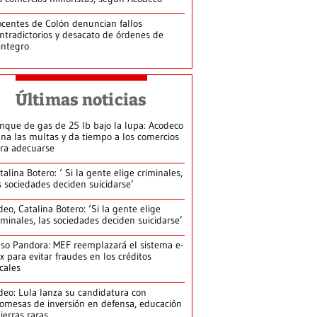
centes de Colón denuncian fallos
ntradictorios y desacato de órdenes de
integro
Últimas noticias
nque de gas de 25 lb bajo la lupa: Acodeco
ena las multas y da tiempo a los comercios
ra adecuarse
talina Botero: ‘ Si la gente elige criminales,
s sociedades deciden suicidarse’
deo, Catalina Botero: ‘Si la gente elige
iminales, las sociedades deciden suicidarse’
so Pandora: MEF reemplazará el sistema e-
x para evitar fraudes en los créditos
scales
deo: Lula lanza su candidatura con
omesas de inversión en defensa, educación
tierras raras