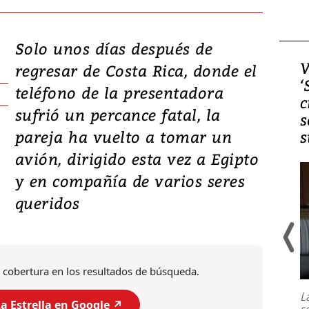
Solo unos días después de
Video, Japón: Terremoto
V
regresar de Costa Rica, donde el
deja heridos y graves
‘
teléfono de la presentadora
daños en Kumamoto
c
sufrió un percance fatal, la
s
pareja ha vuelto a tomar un
s
avión, dirigido esta vez a Egipto
y en compañía de varios seres
queridos
Un fuerte terremoto de magnitud
 cobertura en los resultados de búsqueda.
7,1 se registró este martes 28 de
julio en la prefectura de Kumamoto,
L
al sur de Japón, provocando una
a Estrella en Google ↗️
s