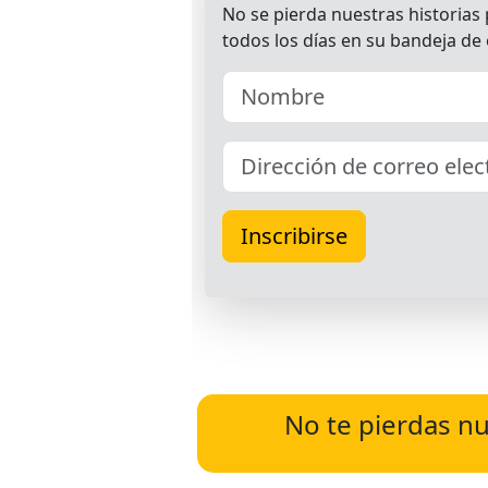
No te pierdas nu