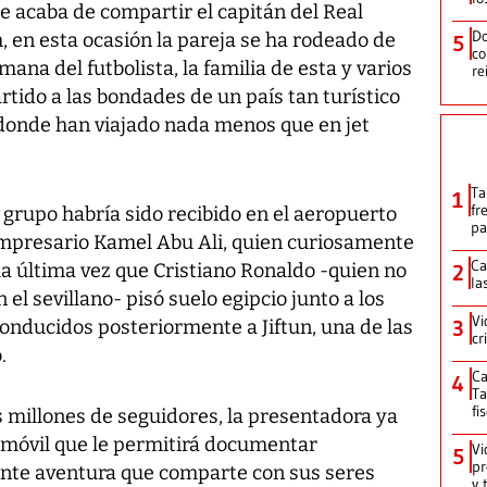
e acaba de compartir el capitán del Real
Do
, en esta ocasión la pareja se ha rodeado de
5
co
mana del futbolista, la familia de esta y varios
re
tido a las bondades de un país tan turístico
adonde han viajado nada menos que en jet
Ta
1
fr
l grupo habría sido recibido en el aeropuerto
pa
mpresario Kamel Abu Ali, quien curiosamente
Ca
 la última vez que Cristiano Ronaldo -quien no
2
la
l sevillano- pisó suelo egipcio junto a los
Vi
conducidos posteriormente a Jiftun, una de las
3
cr
.
Ca
4
Ta
fi
 millones de seguidores, la presentadora ya
 móvil que le permitirá documentar
Vi
5
pr
nte aventura que comparte con sus seres
y 