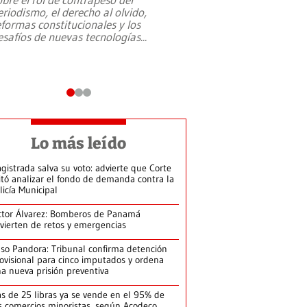
eriodismo, el derecho al olvido,
presidente de Brasil,
eformas constitucionales y los
da Silva, oficializó 
esafíos de nuevas tecnologías
...
candidatura
...
Lo más leído
gistrada salva su voto: advierte que Corte
itó analizar el fondo de demanda contra la
licía Municipal
ctor Álvarez: Bomberos de Panamá
vierten de retos y emergencias
so Pandora: Tribunal confirma detención
ovisional para cinco imputados y ordena
a nueva prisión preventiva
s de 25 libras ya se vende en el 95% de
s comercios minoristas, según Acodeco