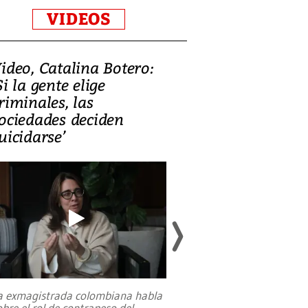
VIDEOS
ideo, Catalina Botero:
Video: Lula la
Si la gente elige
candidatura 
riminales, las
promesas de i
ociedades deciden
en defensa, ed
uicidarse’
tierras raras
a exmagistrada colombiana habla
Entre recuerdos y es
obre el rol de contrapeso del
referencias hacia sus