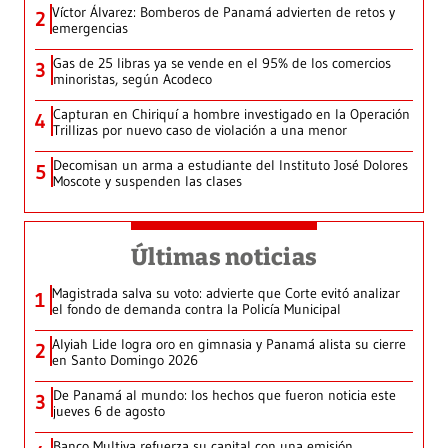
Víctor Álvarez: Bomberos de Panamá advierten de retos y
2
emergencias
Gas de 25 libras ya se vende en el 95% de los comercios
3
minoristas, según Acodeco
Capturan en Chiriquí a hombre investigado en la Operación
4
Trillizas por nuevo caso de violación a una menor
Decomisan un arma a estudiante del Instituto José Dolores
5
Moscote y suspenden las clases
Últimas noticias
Magistrada salva su voto: advierte que Corte evitó analizar
1
el fondo de demanda contra la Policía Municipal
Alyiah Lide logra oro en gimnasia y Panamá alista su cierre
2
en Santo Domingo 2026
De Panamá al mundo: los hechos que fueron noticia este
3
jueves 6 de agosto
Banco Multiva refuerza su capital con una emisión