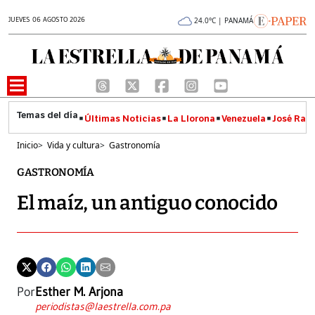
JUEVES 06 AGOSTO 2026
24.0°C | PANAMÁ
Últimas Noticias
La Llorona
Venezuela
José Raúl
Inicio
>
Vida y cultura
>
Gastronomía
GASTRONOMÍA
El maíz, un antiguo conocido
Por
Esther M. Arjona
periodistas@laestrella.com.pa