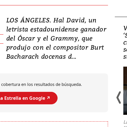
LOS ÁNGELES. Hal David, un
Video, Japón: Terremoto
V
letrista estadounidense ganador
deja heridos y graves
‘
del Óscar y el Grammy, que
daños en Kumamoto
c
produjo con el compositor Burt
s
Bacharach docenas d...
s
 cobertura en los resultados de búsqueda.
a Estrella en Google ↗️
Un fuerte terremoto de magnitud
7,1 se registró este martes 28 de
julio en la prefectura de Kumamoto,
L
al sur de Japón, provocando una
s