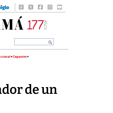
cional
Cepanim
nador de un