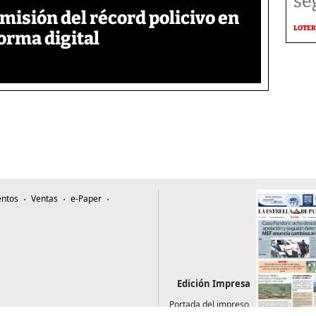
se
emisión del récord policivo en
LOTER
forma digital
ntos
Ventas
e-Paper
Edición Impresa
Portada del impreso
del 4 de agosto de