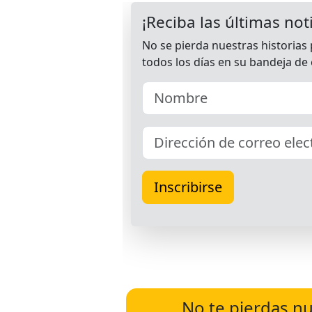
No te pierdas nu