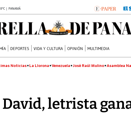
.8°C | PANAMÁ
MÍA
DEPORTES
VIDA Y CULTURA
OPINIÓN
MULTIMEDIA
timas Noticias
La Llorona
Venezuela
José Raúl Mulino
Asamblea Na
 David, letrista ga