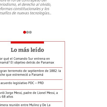
eriodismo, el derecho al olvido,
presidente de Brasil,
eformas constitucionales y los
da Silva, oficializó 
esafíos de nuevas tecnologías
...
candidatura
...
Lo más leído
or qué el Comando Sur entrena en
namá? El objetivo detrás de Panamax
 gran terremoto de septiembre de 1882: la
che que estremeció a Panamá
 acuerdo legislativo PDC – PRD
rió Jorge Messi, padre de Lionel Messi, a
s 68 años
imera reunión entre Mulino y De La