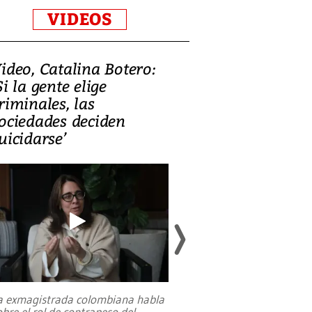
VIDEOS
ideo, Catalina Botero:
Video: Lula la
Si la gente elige
candidatura 
riminales, las
promesas de i
ociedades deciden
en defensa, ed
uicidarse’
tierras raras
a exmagistrada colombiana habla
Entre recuerdos y es
obre el rol de contrapeso del
referencias hacia sus