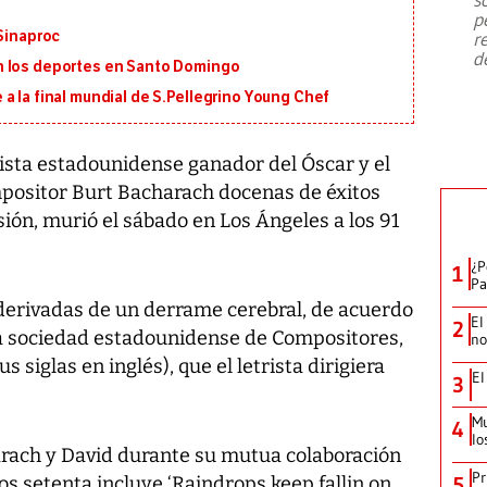
emergencia de gran
...
p
 Sinaproc
r
d
n los deportes en Santo Domingo
a la final mundial de S.Pellegrino Young Chef
ista estadounidense ganador del Óscar y el
positor Burt Bacharach docenas de éxitos
isión, murió el sábado en Los Ángeles a los 91
¿P
1
Pa
derivadas de un derrame cerebral, de acuerdo
El
2
 la sociedad estadounidense de Compositores,
no
 siglas en inglés), que el letrista dirigiera
El
3
Mu
4
lo
harach y David durante su mutua colaboración
Pr
os setenta incluye ‘Raindrops keep fallin on
5