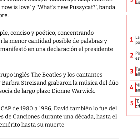
Es
now is love’ y ‘What’s new Pussycat?’, banda
bre.
mple, conciso y poético, concentrando
La
1
n la menor cantidad posible de palabras y
po
, manifestó en una declaración el presidente
Pi
2
es
Fu
3
rupo inglés The Beatles y los cantantes
añ
 Barbra Streisand grabaron la música del dúo
Mi
4
en
socia de largo plazo Dionne Warwick.
‘E
5
cr
AP de 1980 a 1986, David también lo fue del
es de Canciones durante una década, hasta el
 emérito hasta su muerte.