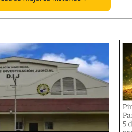
Pi
Pa
5 