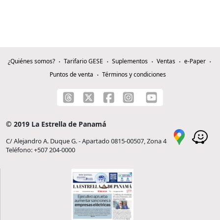
¿Quiénes somos?
Tarifario GESE
Suplementos
Ventas
e-Paper
Puntos de venta
Términos y condiciones
© 2019 La Estrella de Panamá
C/ Alejandro A. Duque G. - Apartado 0815-00507, Zona 4
Teléfono: +507 204-0000