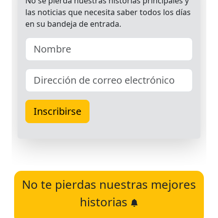
No te pierdas nuestras mejores
historias