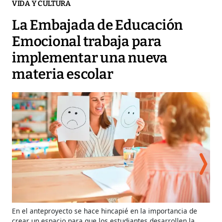
VIDA Y CULTURA
La Embajada de Educación
Emocional trabaja para
implementar una nueva
materia escolar
Act
En el anteproyecto se hace hincapié en la importancia de
Edu
crear un espacio para que los estudiantes desarrollen la