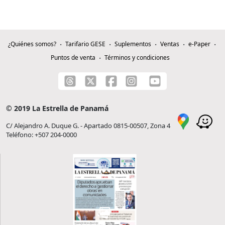
¿Quiénes somos?
Tarifario GESE
Suplementos
Ventas
e-Paper
Puntos de venta
Términos y condiciones
© 2019 La Estrella de Panamá
C/ Alejandro A. Duque G. - Apartado 0815-00507, Zona 4
Teléfono: +507 204-0000