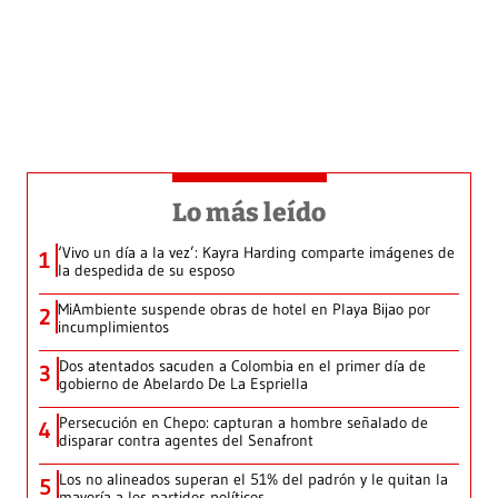
Lo más leído
‘Vivo un día a la vez’: Kayra Harding comparte imágenes de
1
la despedida de su esposo
MiAmbiente suspende obras de hotel en Playa Bijao por
2
incumplimientos
Dos atentados sacuden a Colombia en el primer día de
3
gobierno de Abelardo De La Espriella
Persecución en Chepo: capturan a hombre señalado de
4
disparar contra agentes del Senafront
Los no alineados superan el 51% del padrón y le quitan la
5
mayoría a los partidos políticos