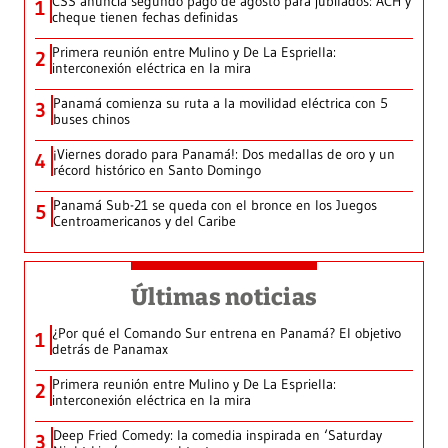
CSS anuncia segundo pago de agosto para jubilados: ACH y
1
cheque tienen fechas definidas
Primera reunión entre Mulino y De La Espriella:
2
interconexión eléctrica en la mira
Panamá comienza su ruta a la movilidad eléctrica con 5
3
buses chinos
¡Viernes dorado para Panamá!: Dos medallas de oro y un
4
récord histórico en Santo Domingo
Panamá Sub-21 se queda con el bronce en los Juegos
5
Centroamericanos y del Caribe
Últimas noticias
¿Por qué el Comando Sur entrena en Panamá? El objetivo
1
detrás de Panamax
Primera reunión entre Mulino y De La Espriella:
2
interconexión eléctrica en la mira
Deep Fried Comedy: la comedia inspirada en ‘Saturday
3