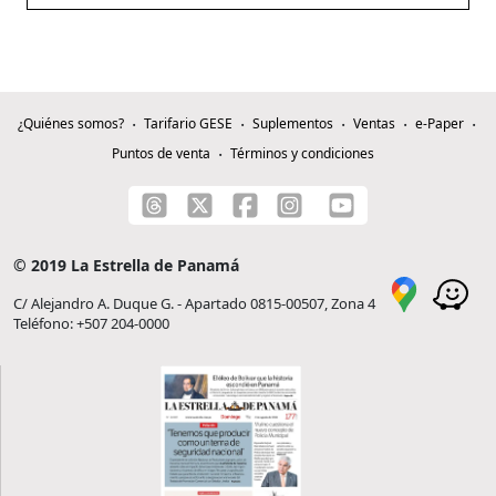
¿Quiénes somos?
Tarifario GESE
Suplementos
Ventas
e-Paper
Puntos de venta
Términos y condiciones
© 2019 La Estrella de Panamá
C/ Alejandro A. Duque G. - Apartado 0815-00507, Zona 4
Teléfono: +507 204-0000