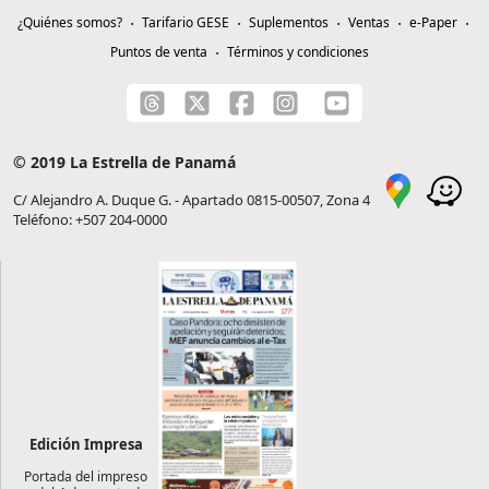
¿Quiénes somos?
Tarifario GESE
Suplementos
Ventas
e-Paper
Puntos de venta
Términos y condiciones
© 2019 La Estrella de Panamá
C/ Alejandro A. Duque G. - Apartado 0815-00507, Zona 4
Teléfono: +507 204-0000
Edición Impresa
Portada del impreso