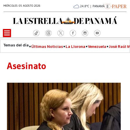
MIÉRCOLES 05 AGOSTO 2026
24.8°C | PANAMÁ
Últimas Noticias
La Llorona
Venezuela
José Raúl 
Asesinato