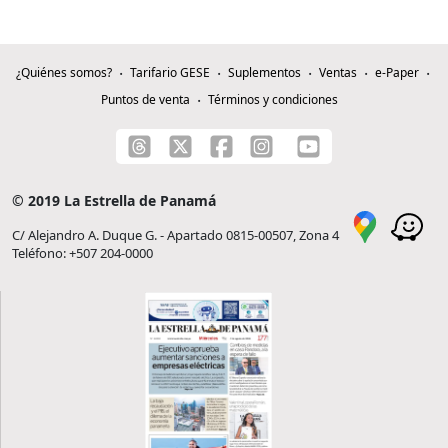
¿Quiénes somos?
Tarifario GESE
Suplementos
Ventas
e-Paper
Puntos de venta
Términos y condiciones
© 2019 La Estrella de Panamá
C/ Alejandro A. Duque G. - Apartado 0815-00507, Zona 4
Teléfono: +507 204-0000