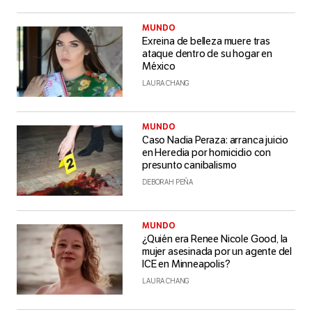
MUNDO
Exreina de belleza muere tras
ataque dentro de su hogar en
México
LAURA CHANG
MUNDO
Caso Nadia Peraza: arranca juicio
en Heredia por homicidio con
presunto canibalismo
DEBORAH PEÑA
MUNDO
¿Quién era Renee Nicole Good, la
mujer asesinada por un agente del
ICE en Minneapolis?
LAURA CHANG