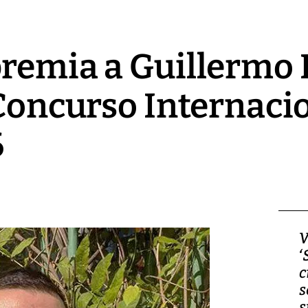
premia a Guillermo
 Concurso Internaci
6
Video, Japón: Terremoto
V
deja heridos y graves
‘
daños en Kumamoto
c
s
s