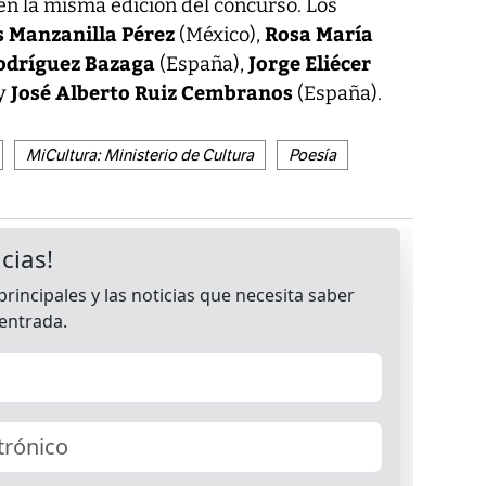
en la misma edición del concurso. Los
s Manzanilla Pérez
Rosa María
(México),
odríguez Bazaga
Jorge Eliécer
(España),
José Alberto Ruiz Cembranos
 y
(España).
MiCultura: Ministerio de Cultura
Poesía