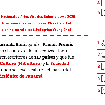
Et
4
Sa
5
qu
 Nacional de Artes Visuales Roberto Lewis 2026
 de semana sus creaciones en Plaza Catedral
a la final mundial de S.Pellegrino Young Chef
Tr
1
ermida Simil
Primer Premio
ganó el
Op
 en el contexto de una convocatoria
Ah
2
117 países
ju
aron escritores de
y que fue
 Cultura (MiCultura)
Sociedad
y la
Pa
3
te
rtamen se llevó a cabo en el marco del
ictiónico de Panamá
.
Pa
4
de
As
5
bo