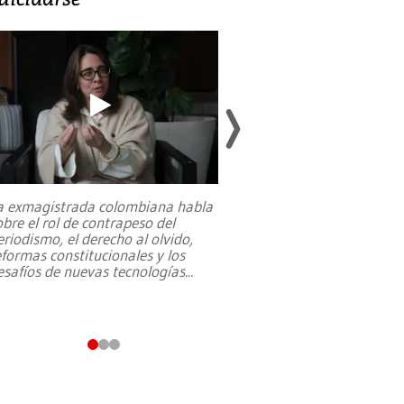
a exmagistrada colombiana habla
Entre recuerdos y es
obre el rol de contrapeso del
referencias hacia sus
eriodismo, el derecho al olvido,
presidente de Brasil,
eformas constitucionales y los
da Silva, oficializó 
esafíos de nuevas tecnologías
...
candidatura
...