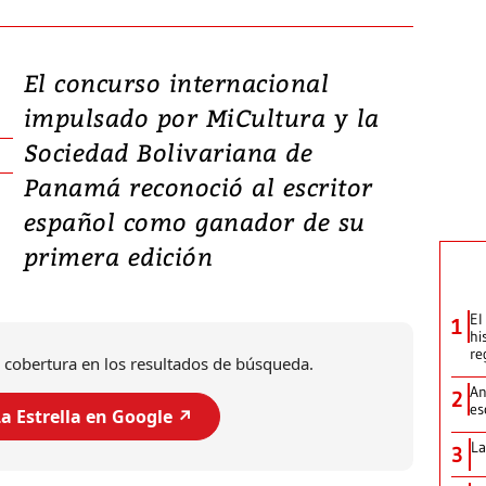
El concurso internacional
impulsado por MiCultura y la
Sociedad Bolivariana de
Panamá reconoció al escritor
español como ganador de su
primera edición
El
1
hi
re
 cobertura en los resultados de búsqueda.
An
2
es
a Estrella en Google ↗️
La
3