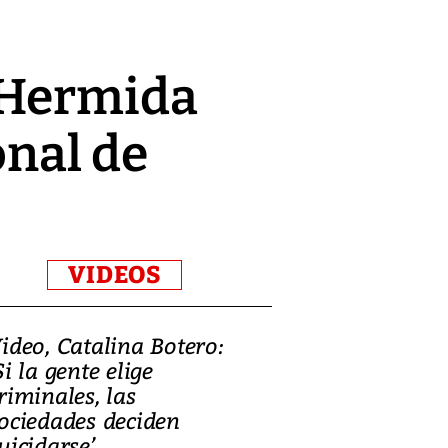
 Hermida
onal de
VIDEOS
ideo, Catalina Botero:
Video: Lula la
Si la gente elige
candidatura 
riminales, las
promesas de i
ociedades deciden
en defensa, ed
uicidarse’
tierras raras