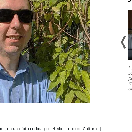
Un fuerte terremoto de magnitud
7,1 se registró este martes 28 de
julio en la prefectura de Kumamoto,
L
al sur de Japón, provocando una
s
emergencia de gran
...
p
r
d
il, en una foto cedida por el Ministerio de Cultura.