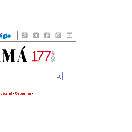
cional
Cepanim