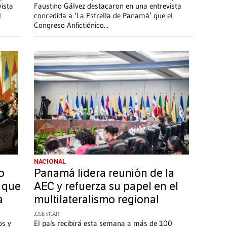
ista
Faustino Gálvez destacaron en una entrevista
l
concedida a ‘La Estrella de Panamá’ que el
Congreso Anfictiónico
...
NACIONAL
o
Panamá lidera reunión de la
a que
AEC y refuerza su papel en el
a
multilateralismo regional
JOSÉ VILAR
os y
El país recibirá esta semana a más de 100