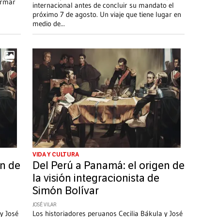
firmar
internacional antes de concluir su mandato el
próximo 7 de agosto. Un viaje que tiene lugar en
medio de
...
VIDA Y CULTURA
en de
Del Perú a Panamá: el origen de
la visión integracionista de
Simón Bolívar
JOSÉ VILAR
y José
Los historiadores peruanos Cecilia Bákula y José