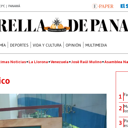
.3°C | PANAMÁ
MÍA
DEPORTES
VIDA Y CULTURA
OPINIÓN
MULTIMEDIA
timas Noticias
La Llorona
Venezuela
José Raúl Mulino
Asamblea Na
ico
Fa
1
Mu
2
lo
Pi
3
es