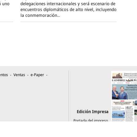
á uno
delegaciones internacionales y será escenario de
encuentros diplomáticos de alto nivel, incluyendo
la conmemoración
...
ntos
Ventas
e-Paper
Edición Impresa
Portada del impreso
del 8 de agosto de
2026
0507, Zona 4