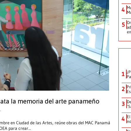
Mu
4
Mu
Or
5
ad
en
¿P
1
Pa
Pr
2
Es
cata la memoria del arte panameño
De
3
‘S
A
El
4
no
iembre en Ciudad de las Artes, reúne obras del MAC Panamá
 OEA para crear
...