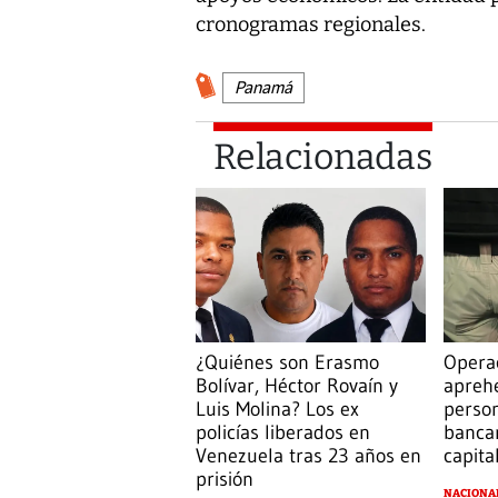
cronogramas regionales.
Panamá
Relacionadas
¿Quiénes son Erasmo
Operac
Bolívar, Héctor Rovaín y
apreh
Luis Molina? Los ex
person
policías liberados en
banca
Venezuela tras 23 años en
capita
prisión
NACIONA