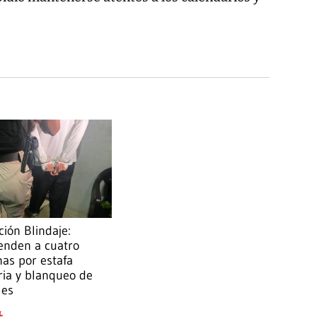
ión Blindaje:
enden a cuatro
as por estafa
ria y blanqueo de
les
L