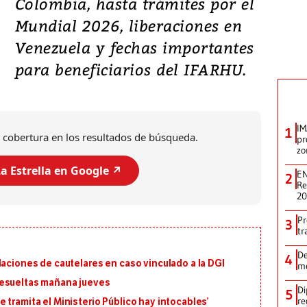
Colombia, hasta trámites por el
Mundial 2026, liberaciones en
Venezuela y fechas importantes
para beneficiarios del IFARHU.
IM
1
 cobertura en los resultados de búsqueda.
pr
zo
a Estrella en Google ↗️
EN
2
Re
2
Pr
3
tr
De
4
laciones de cautelares en caso vinculado a la DGI
me
resueltas mañana jueves
Di
5
re
 tramita el Ministerio Público hay intocables’