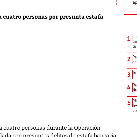
ap
a cuatro personas por presunta estafa
La
1
un
tu
Pr
2
es
In
3
‘V
4
li
Mi
5
le
co
a cuatro personas durante la Operación
ulada con presuntos delitos de estafa bancaria