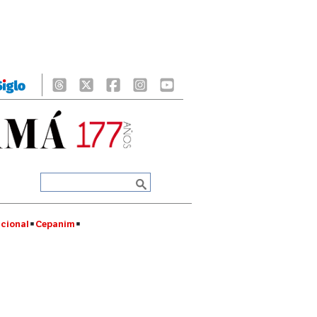
cional
Cepanim