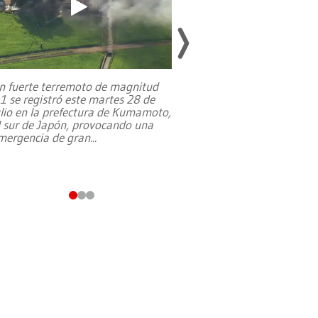
n fuerte terremoto de magnitud
,1 se registró este martes 28 de
Estados Unidos ha a
ulio en la prefectura de Kumamoto,
un dólar y durante 9
l sur de Japón, provocando una
el terreno para su 
mergencia de gran
...
en Jerusalén Oeste, 
perteneció hasta
...