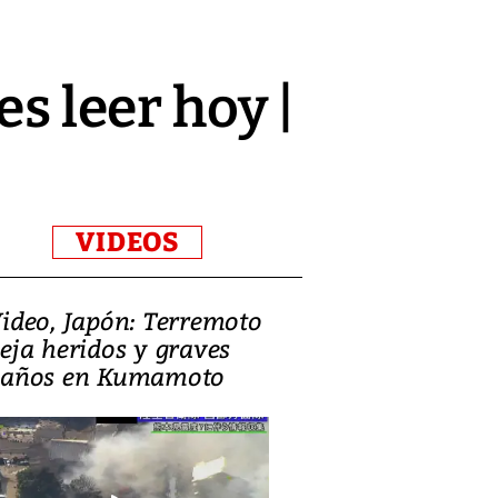
es leer hoy |
VIDEOS
ideo, Japón: Terremoto
Israel regala 
eja heridos y graves
nueva embaja
años en Kumamoto
Jerusalén sob
familias pales