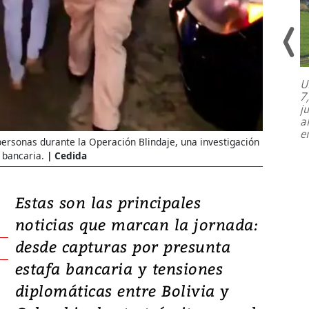
U
7
El director de la Lotería Nacional de
j
Beneficencia habla de la lotería
a
clandestina, auditorías internas y su
e
plan para modernizar la institución
ersonas durante la Operación Blindaje, una investigación
 bancaria.
Cedida
Estas son las principales
noticias que marcan la jornada:
desde capturas por presunta
estafa bancaria y tensiones
diplomáticas entre Bolivia y