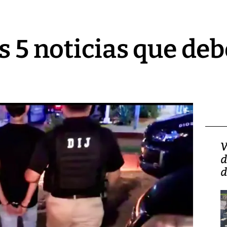
s 5 noticias que deb
Isidro Carbonell,
V
director de la Lotería:
d
‘Vamos a ser más
d
transparentes, tengan fe