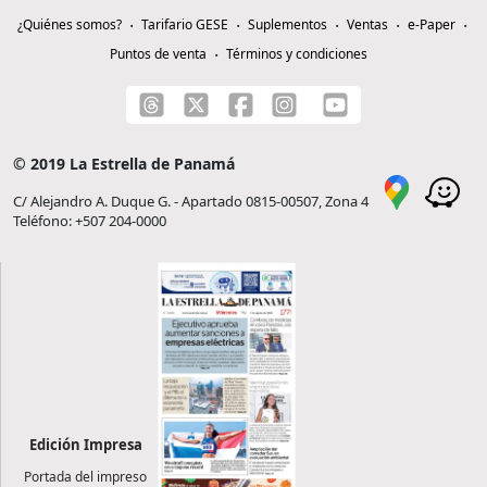
¿Quiénes somos?
Tarifario GESE
Suplementos
Ventas
e-Paper
Puntos de venta
Términos y condiciones
© 2019 La Estrella de Panamá
C/ Alejandro A. Duque G. - Apartado 0815-00507, Zona 4
Teléfono: +507 204-0000
Edición Impresa
Portada del impreso