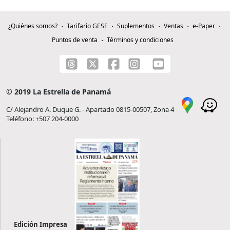
¿Quiénes somos?
Tarifario GESE
Suplementos
Ventas
e-Paper
Puntos de venta
Términos y condiciones
© 2019 La Estrella de Panamá
C/ Alejandro A. Duque G. - Apartado 0815-00507, Zona 4
Teléfono: +507 204-0000
Edición Impresa