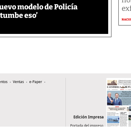
uevo modelo de Policía
ex
e tumbe eso’
NACI
ntos
Ventas
e-Paper
Edición Impresa
Portada del impreso
del 8 de agosto de