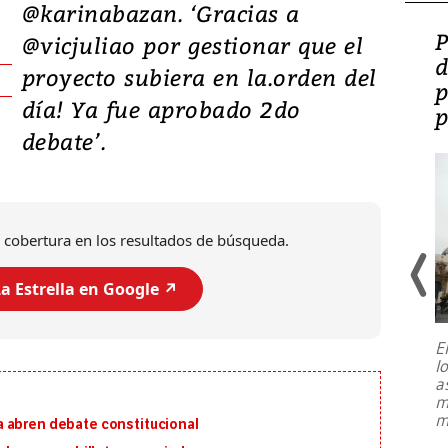
@karinabazan. ‘Gracias a
Video: Lula lanza su
P
@vicjuliao por gestionar que el
candidatura con
d
proyecto subiera en la.orden del
promesas de inversión
p
día! Ya fue aprobado 2do
en defensa, educación y
p
debate’.
tierras raras
 cobertura en los resultados de búsqueda.
a Estrella en Google ↗️
E
l
Entre recuerdos y escuetas
a
referencias hacia sus adversarios, el
m
presidente de Brasil, Luiz Inácio Lula
m
 abren debate constitucional
da Silva, oficializó este domingo su
candidatura
...