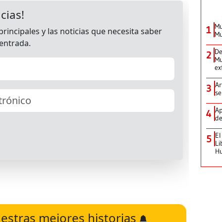
Mu
1
Mu
De
2
Mu
ex
Ar
3
se
Ap
4
de
El
5
Li
H
estras mejores historias