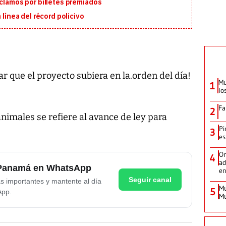
eclamos por billetes premiados
 línea del récord policivo
ar que el proyecto subiera en la.orden del día!
Mu
1
lo
Fa
2
imales se refiere al avance de ley para
Pi
3
es
Or
4
ad
e Panamá en WhatsApp
en
Seguir canal
as importantes y mantente al día
Mu
5
App.
Mu