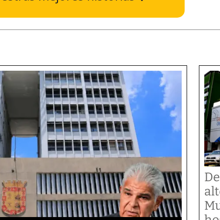
De
al
Mu
ho