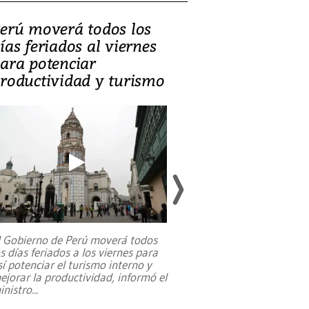
erú moverá todos los
Video, Catalin
ías feriados al viernes
‘Si la gente el
ara potenciar
criminales, la
roductividad y turismo
sociedades de
suicidarse’
l Gobierno de Perú moverá todos
os días feriados a los viernes para
La exmagistrada co
sí potenciar el turismo interno y
sobre el rol de contr
ejorar la productividad, informó el
periodismo, el derech
inistro
...
reformas constitucio
desafíos de nuevas t