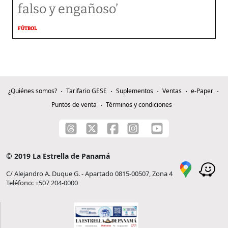
falso y engañoso’
FÚTBOL
¿Quiénes somos?
Tarifario GESE
Suplementos
Ventas
e-Paper
Puntos de venta
Términos y condiciones
© 2019 La Estrella de Panamá
C/ Alejandro A. Duque G. - Apartado 0815-00507, Zona 4
Teléfono: +507 204-0000