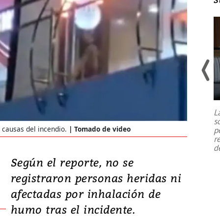
Un fuerte terremoto de magnitud
7,1 se registró este martes 28 de
julio en la prefectura de Kumamoto,
L
al sur de Japón, provocando una
s
emergencia de gran
...
causas del incendio.
Tomado de video
p
r
d
Según el reporte, no se
registraron personas heridas ni
afectadas por inhalación de
humo tras el incidente.