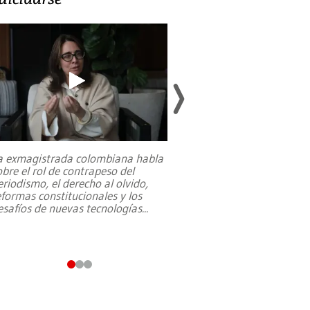
a exmagistrada colombiana habla
Entre recuerdos y es
obre el rol de contrapeso del
referencias hacia sus
eriodismo, el derecho al olvido,
presidente de Brasil,
eformas constitucionales y los
da Silva, oficializó 
esafíos de nuevas tecnologías
...
candidatura
...