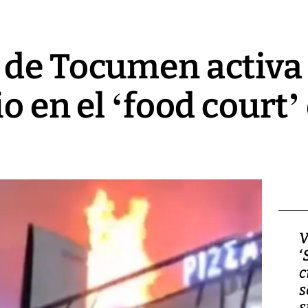
 de Tocumen activa
o en el ‘food court’ 
Video, Japón: Terremoto
V
deja heridos y graves
‘
daños en Kumamoto
c
s
s