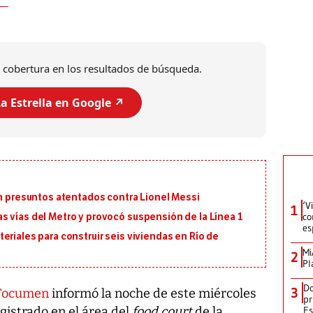
 cobertura en los resultados de búsqueda.
a Estrella en Google ↗️
on presuntos atentados contra Lionel Messi
‘V
1
co
s vías del Metro y provocó suspensión de la Línea 1
es
eriales para construir seis viviendas en Río de
Mi
2
Pl
Do
3
 Tocumen
informó la noche de este miércoles
pr
Es
istrado en el área del
food court
de la