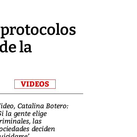
 protocolos
de la
VIDEOS
ideo, Catalina Botero:
Video: Lula la
Si la gente elige
candidatura 
riminales, las
promesas de i
ociedades deciden
en defensa, ed
uicidarse’
tierras raras