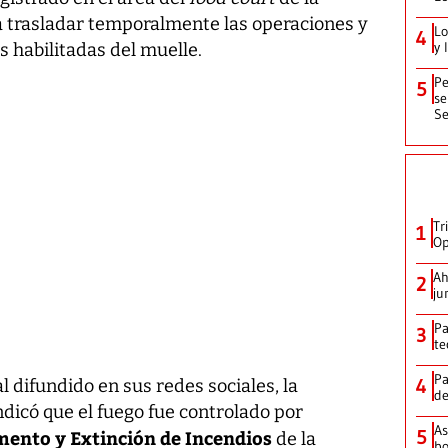
 a trasladar temporalmente las operaciones y
Lo
4
y 
s habilitadas del muelle.
Pe
5
se
Se
Tr
1
Op
Ah
2
ju
Pa
3
te
Pa
4
l difundido en sus redes sociales, la
de
dicó que el fuego fue controlado por
As
5
mento y Extinción de Incendios
de la
bo