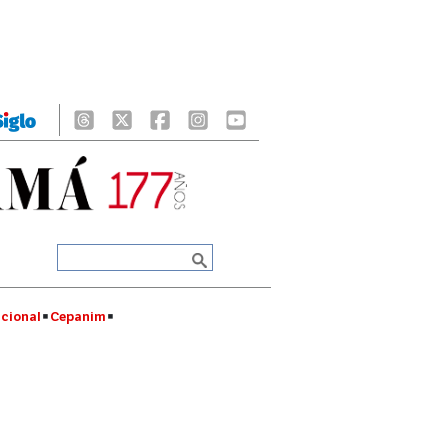
cional
Cepanim