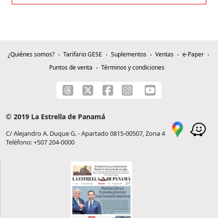
¿Quiénes somos?
Tarifario GESE
Suplementos
Ventas
e-Paper
Puntos de venta
Términos y condiciones
© 2019 La Estrella de Panamá
C/ Alejandro A. Duque G. - Apartado 0815-00507, Zona 4
Teléfono: +507 204-0000