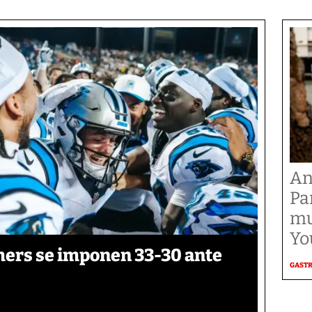
An
Pa
mu
Yo
thers se imponen 33-30 ante
GAST