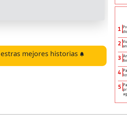
Pr
1
di
Vu
2
an
estras mejores historias
An
3
fi
Pa
4
lo
Pa
5
pr
ag