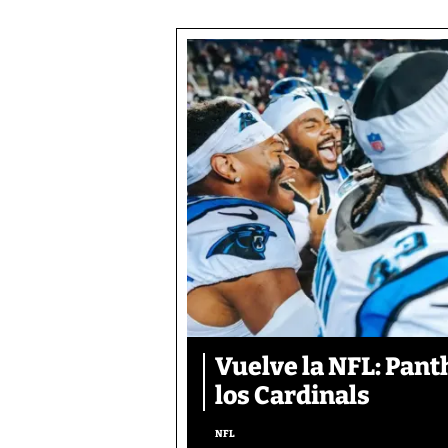
Vuelve la NFL: Pan
los Cardinals
NFL