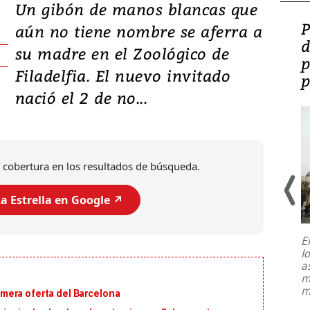
Un gibón de manos blancas que
Video: Lula lanza su
P
aún no tiene nombre se aferra a
candidatura con
d
su madre en el Zoológico de
promesas de inversión
p
Filadelfia. El nuevo invitado
en defensa, educación y
p
nació el 2 de no...
tierras raras
 cobertura en los resultados de búsqueda.
a Estrella en Google ↗️
E
l
Entre recuerdos y escuetas
a
referencias hacia sus adversarios, el
m
presidente de Brasil, Luiz Inácio Lula
m
primera oferta del Barcelona
da Silva, oficializó este domingo su
candidatura
...