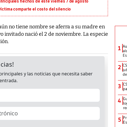
principales hechos de este viernes 7 de agosto
víctima comparte el costo del silencio
aún no tiene nombre se aferra a su madre en
evo invitado nació el 2 de noviembre. La especie
ión.
Au
1
al
Es
CS
2
ju
de
CS
3
pa
Gu
4
lo
re
Pr
5
Es