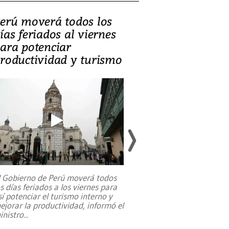
erú moverá todos los
Video, Catalin
ías feriados al viernes
‘Si la gente el
ara potenciar
criminales, la
roductividad y turismo
sociedades de
suicidarse’
l Gobierno de Perú moverá todos
os días feriados a los viernes para
La exmagistrada co
sí potenciar el turismo interno y
sobre el rol de contr
ejorar la productividad, informó el
periodismo, el derech
inistro
...
reformas constitucio
desafíos de nuevas t