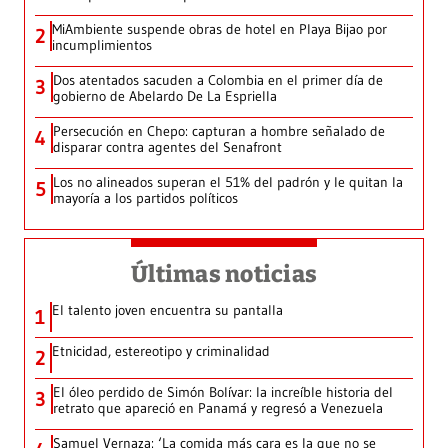
MiAmbiente suspende obras de hotel en Playa Bijao por
2
incumplimientos
Dos atentados sacuden a Colombia en el primer día de
3
gobierno de Abelardo De La Espriella
Persecución en Chepo: capturan a hombre señalado de
4
disparar contra agentes del Senafront
Los no alineados superan el 51% del padrón y le quitan la
5
mayoría a los partidos políticos
Últimas noticias
El talento joven encuentra su pantalla​
1
Etnicidad, estereotipo y criminalidad
2
El óleo perdido de Simón Bolívar: la increíble historia del
3
retrato que apareció en Panamá y regresó a Venezuela
Samuel Vernaza: ‘La comida más cara es la que no se