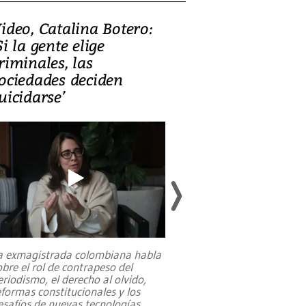
ideo, Catalina Botero:
Video: Lula la
Si la gente elige
candidatura 
riminales, las
promesas de i
ociedades deciden
en defensa, ed
uicidarse’
tierras raras
a exmagistrada colombiana habla
Entre recuerdos y es
obre el rol de contrapeso del
referencias hacia sus
eriodismo, el derecho al olvido,
presidente de Brasil,
eformas constitucionales y los
da Silva, oficializó 
esafíos de nuevas tecnologías
...
candidatura
...