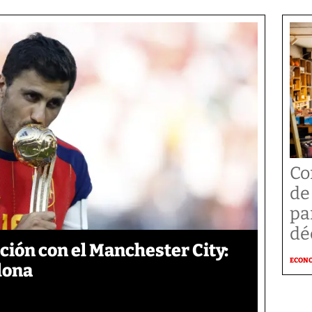
Co
de
pa
dé
ción con el Manchester City:
ECON
elona