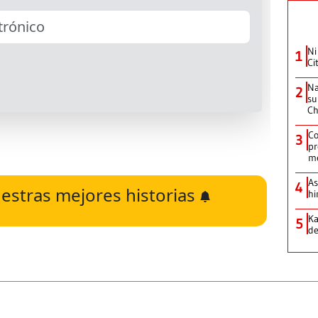
Ni
1
Ci
Na
2
su
Ch
Co
3
pr
m
As
4
estras mejores historias
hi
Ka
5
de