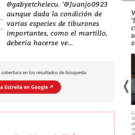
@gabyetchelecu. ‘@Juanjo0923
Video, Japón: Terremoto
V
aunque dada la condición de
deja heridos y graves
‘
varias especies de tiburones
daños en Kumamoto
c
importantes, como el martillo,
s
debería hacerse ve...
s
 cobertura en los resultados de búsqueda.
a Estrella en Google ↗️
Un fuerte terremoto de magnitud
7,1 se registró este martes 28 de
julio en la prefectura de Kumamoto,
L
al sur de Japón, provocando una
s
emergencia de gran
...
p
r
d