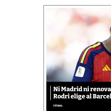
Ni Madrid ni renova
Rodri elige al Barc
FÚTBOL