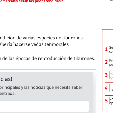
 comarcales serán las peor atendidas?
dición de varias especies de tiburones
ebería hacerse vedas temporales’.
Se
1
co
ón de las épocas de reproducción de tiburones.
Pr
2
po
Po
3
‘g
Su
4
P
Ve
5
op