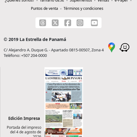
¿Quiénes somos?
Tarifario GESE
Suplementos
Ventas
e-Paper
Puntos de venta
Términos y condiciones
© 2019 La Estrella de Panamá
C/ Alejandro A. Duque G. - Apartado 0815-00507, Zona 4
Teléfono: +507 204-0000
Edición Impresa
Portada del impreso
del 4 de agosto de
2026