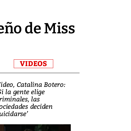
eño de Miss
VIDEOS
ideo, Catalina Botero:
Video: Lula la
Si la gente elige
candidatura 
riminales, las
promesas de i
ociedades deciden
en defensa, ed
uicidarse’
tierras raras