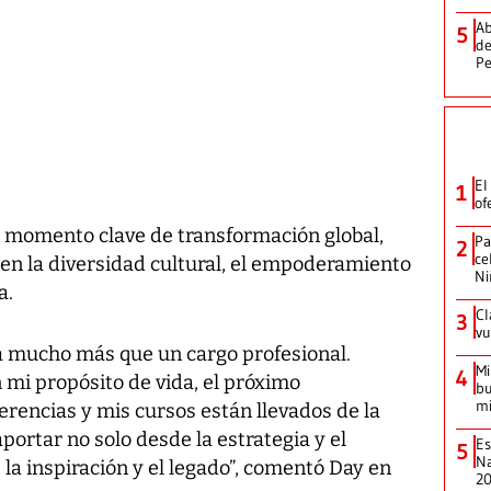
Ab
5
de
Pe
El
1
of
un momento clave de transformación global,
Pa
2
ce
en la diversidad cultural, el empoderamiento
Ni
a.
Cl
3
vu
a mucho más que un cargo profesional.
Mi
4
 mi propósito de vida, el próximo
bu
mi
ferencias y mis cursos están llevados de la
ortar no solo desde la estrategia y el
Es
5
Na
la inspiración y el legado”, comentó Day en
2