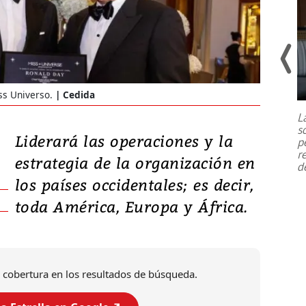
Un fuerte terremoto de magnitud
7,1 se registró este martes 28 de
ss Universo.
Cedida
julio en la prefectura de Kumamoto,
L
al sur de Japón, provocando una
s
emergencia de gran
...
Liderará las operaciones y la
p
r
estrategia de la organización en
d
los países occidentales; es decir,
toda América, Europa y África.
 cobertura en los resultados de búsqueda.