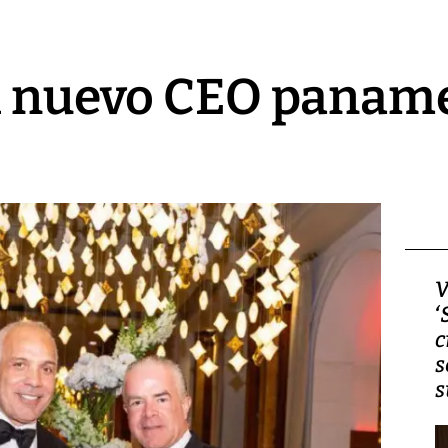
el nuevo CEO panam
Video, Japón: Terremoto
V
deja heridos y graves
‘
daños en Kumamoto
c
s
s