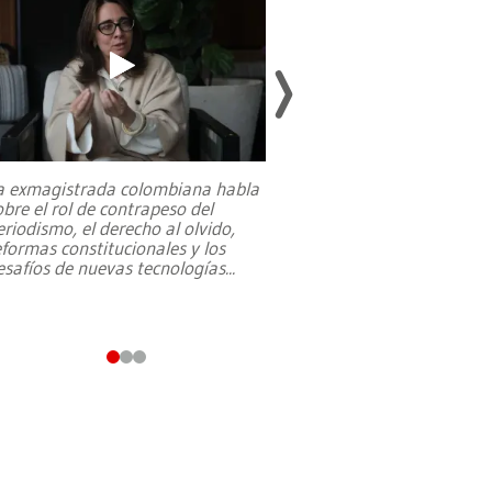
a exmagistrada colombiana habla
Entre recuerdos y es
obre el rol de contrapeso del
referencias hacia sus
eriodismo, el derecho al olvido,
presidente de Brasil,
eformas constitucionales y los
da Silva, oficializó 
esafíos de nuevas tecnologías
...
candidatura
...