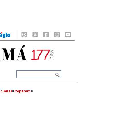
cional
Cepanim