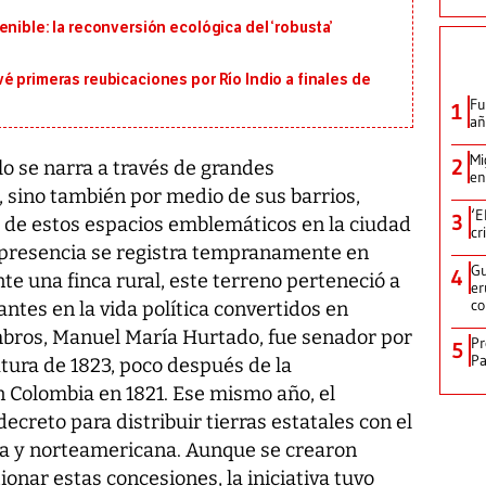
nible: la reconversión ecológica del ‘robusta’
é primeras reubicaciones por Río Indio a finales de
Fu
1
añ
Mi
2
lo se narra a través de grandes
en
sino también por medio de sus barrios,
‘E
3
o de estos espacios emblemáticos en la ciudad
cr
 presencia se registra tempranamente en
Gu
4
te una finca rural, este terreno perteneció a
er
c
antes en la vida política convertidos en
mbros, Manuel María Hurtado, fue senador por
Pr
5
Pa
tura de 1823, poco después de la
n Colombia en 1821. Ese mismo año, el
creto para distribuir tierras estatales con el
ea y norteamericana. Aunque se crearon
nar estas concesiones, la iniciativa tuvo