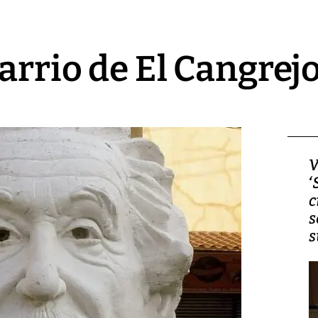
arrio de El Cangrej
Video, Japón: Terremoto
V
deja heridos y graves
‘
daños en Kumamoto
c
s
s