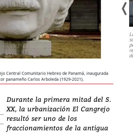
Un fuerte terremoto de magnitud
7,1 se registró este martes 28 de
julio en la prefectura de Kumamoto,
L
al sur de Japón, provocando una
s
emergencia de gran
...
p
r
d
sejo Central Comunitario Hebreo de Panamá, inaugurada
ltor panameño Carlos Arboleda (1929-2021).
Durante la primera mitad del S.
XX, la urbanización El Cangrejo
resultó ser uno de los
fraccionamientos de la antigua