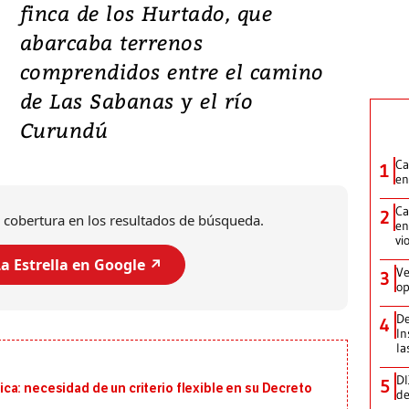
finca de los Hurtado, que
abarcaba terrenos
comprendidos entre el camino
de Las Sabanas y el río
Curundú
Ca
1
en
Ca
2
 cobertura en los resultados de búsqueda.
en
vi
a Estrella en Google ↗️
Ve
3
op
De
4
In
la
DI
5
a: necesidad de un criterio flexible en su Decreto
de