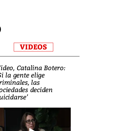
o
VIDEOS
ideo, Catalina Botero:
Video: Lula la
Si la gente elige
candidatura 
riminales, las
promesas de i
ociedades deciden
en defensa, ed
uicidarse’
tierras raras