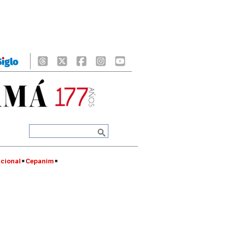
cional
Cepanim