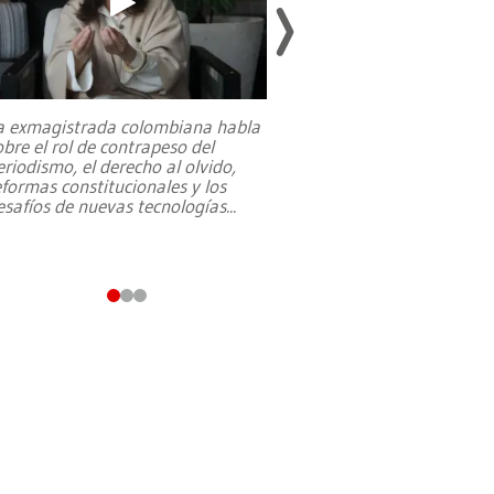
a exmagistrada colombiana habla
Entre recuerdos y es
obre el rol de contrapeso del
referencias hacia sus
eriodismo, el derecho al olvido,
presidente de Brasil,
eformas constitucionales y los
da Silva, oficializó 
esafíos de nuevas tecnologías
...
candidatura
...