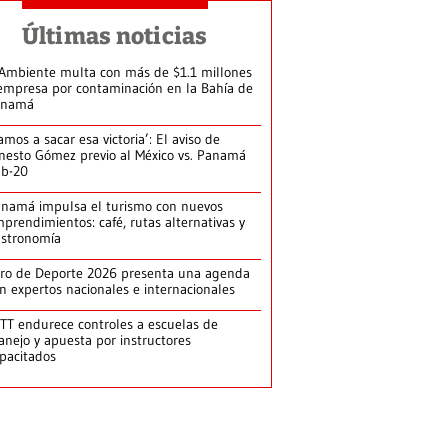
Últimas noticias
Ambiente multa con más de $1.1 millones
empresa por contaminación en la Bahía de
anamá
amos a sacar esa victoria’: El aviso de
nesto Gómez previo al México vs. Panamá
b-20
namá impulsa el turismo con nuevos
prendimientos: café, rutas alternativas y
stronomía
ro de Deporte 2026 presenta una agenda
n expertos nacionales e internacionales
TT endurece controles a escuelas de
nejo y apuesta por instructores
pacitados