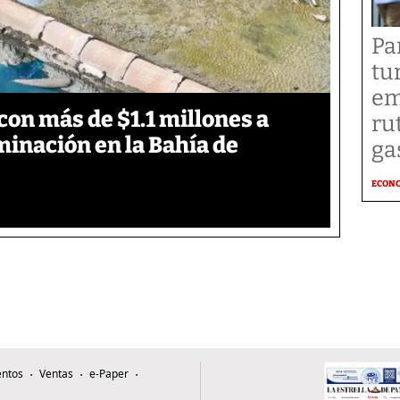
Pa
tu
em
on más de $1.1 millones a
ru
inación en la Bahía de
ga
ECON
ntos
Ventas
e-Paper