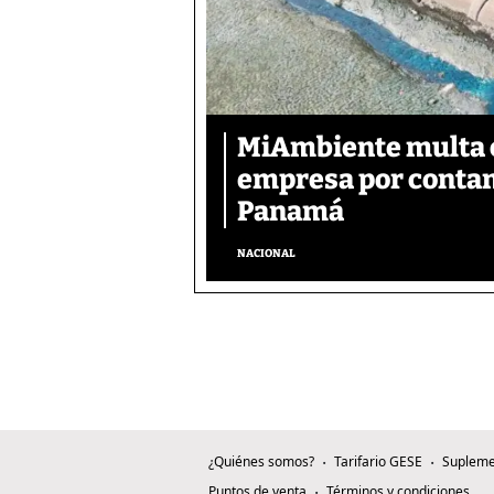
MiAmbiente multa c
empresa por contam
Panamá
NACIONAL
¿Quiénes somos?
Tarifario GESE
Supleme
Puntos de venta
Términos y condiciones