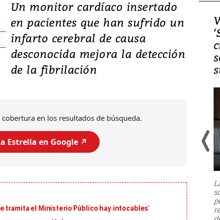
Un monitor cardíaco insertado
Video, Japón: Terremoto
V
en pacientes que han sufrido un
deja heridos y graves
‘
infarto cerebral de causa
daños en Kumamoto
c
desconocida mejora la detección
s
de la fibrilación
s
 cobertura en los resultados de búsqueda.
a Estrella en Google ↗️
Un fuerte terremoto de magnitud
7,1 se registró este martes 28 de
julio en la prefectura de Kumamoto,
L
al sur de Japón, provocando una
s
emergencia de gran
...
p
 tramita el Ministerio Público hay intocables’
r
d