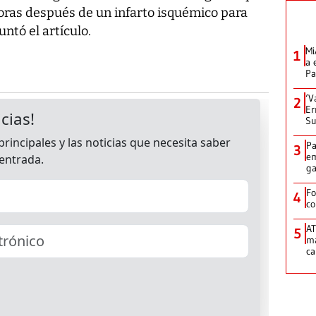
oras después de un infarto isquémico para
puntó el artículo.
Mi
1
a 
P
‘V
2
Er
Su
Pa
3
em
ga
Fo
4
co
AT
5
ma
ca