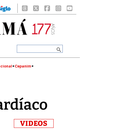
cional
Cepanim
ardíaco
VIDEOS