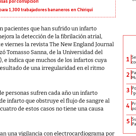
sas por corrupción’
ara 1,300 trabajadores bananeros en Chiriquí
n pacientes que han sufrido un infarto
ora la detección de la fibrilación atrial,
te viernes la revista The New England Journal
ezó Tomasso Sanna, de la Universidad del
Se
1
, e indica que muchos de los infartos cuya
co
esultado de una irregularidad en el ritmo
Pa
2
Mu
Po
3
e personas sufren cada año un infarto
‘g
 infarto que obstruye el flujo de sangre al
Pr
4
 cuatro de estos casos no tiene una causa
po
Su
5
P
n una vigilancia con electrocardiograma por