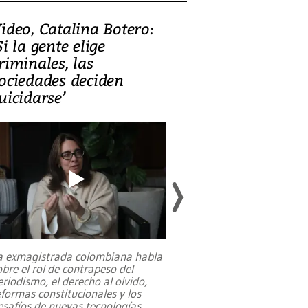
ideo, Catalina Botero:
Video: Lula la
Si la gente elige
candidatura 
riminales, las
promesas de i
ociedades deciden
en defensa, ed
uicidarse’
tierras raras
a exmagistrada colombiana habla
Entre recuerdos y es
obre el rol de contrapeso del
referencias hacia sus
eriodismo, el derecho al olvido,
presidente de Brasil,
eformas constitucionales y los
da Silva, oficializó 
esafíos de nuevas tecnologías
...
candidatura
...