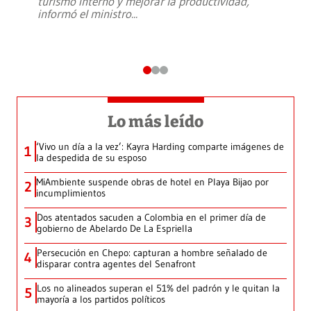
turismo interno y mejorar la productividad,
informó el ministro
...
Lo más leído
‘Vivo un día a la vez’: Kayra Harding comparte imágenes de
1
la despedida de su esposo
MiAmbiente suspende obras de hotel en Playa Bijao por
2
incumplimientos
Dos atentados sacuden a Colombia en el primer día de
3
gobierno de Abelardo De La Espriella
Persecución en Chepo: capturan a hombre señalado de
4
disparar contra agentes del Senafront
Los no alineados superan el 51% del padrón y le quitan la
5
mayoría a los partidos políticos