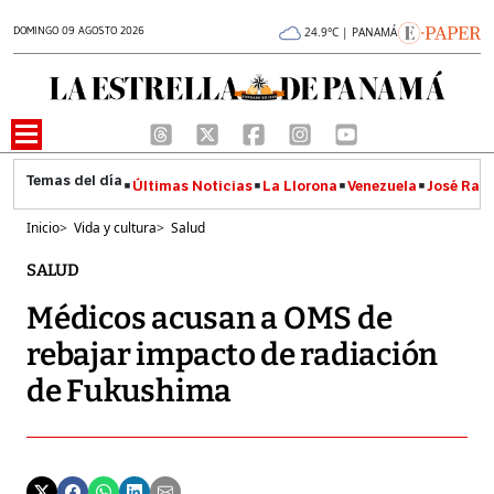
DOMINGO 09 AGOSTO 2026
24.9°C | PANAMÁ
Últimas Noticias
La Llorona
Venezuela
José Raúl
Inicio
>
Vida y cultura
>
Salud
SALUD
Médicos acusan a OMS de
rebajar impacto de radiación
de Fukushima