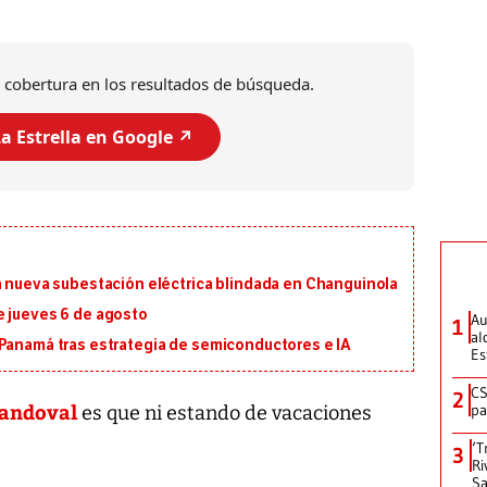
 cobertura en los resultados de búsqueda.
a Estrella en Google ↗️
a nueva subestación eléctrica blindada en Changuinola
e jueves 6 de agosto
Au
1
al
 Panamá tras estrategia de semiconductores e IA
Es
CS
2
andoval
pa
es que ni estando de vacaciones
‘T
3
Ri
Sa