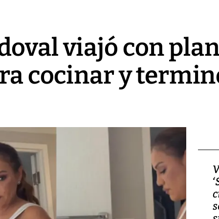
oval viajó con pla
ara cocinar y termi
Video, Japón: Terremoto
V
deja heridos y graves
‘
daños en Kumamoto
c
s
s