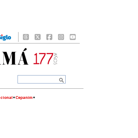
cional
Cepanim