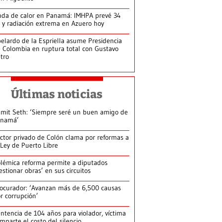
da de calor en Panamá: IMHPA prevé 34
 y radiación extrema en Azuero hoy
elardo de la Espriella asume Presidencia
 Colombia en ruptura total con Gustavo
tro
Últimas noticias
mit Seth: ‘Siempre seré un buen amigo de
anamá’
ctor privado de Colón clama por reformas a
 Ley de Puerto Libre
lémica reforma permite a diputados
estionar obras’ en sus circuitos
ocurador: ‘Avanzan más de 6,500 causas
r corrupción’
ntencia de 104 años para violador, víctima
mparte el costo del silencio