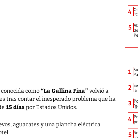
On
4
°C
Ab
5
de
Pe
Su
1
P
Se
2
“La Gallina Fina”
la
n conocida como
volvió a
les tras contar el inesperado problema que ha
Po
3
15 días
‘g
de
por Estados Unidos.
Pr
4
po
evos, aguacates y una plancha eléctrica
tel.
Se
5
co