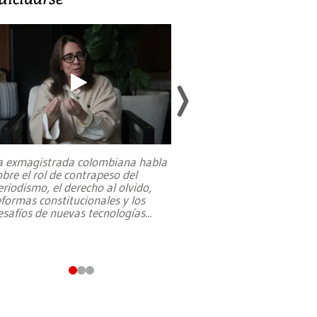
a exmagistrada colombiana habla
Entre recuerdos y es
obre el rol de contrapeso del
referencias hacia sus
eriodismo, el derecho al olvido,
presidente de Brasil,
eformas constitucionales y los
da Silva, oficializó 
esafíos de nuevas tecnologías
...
candidatura
...