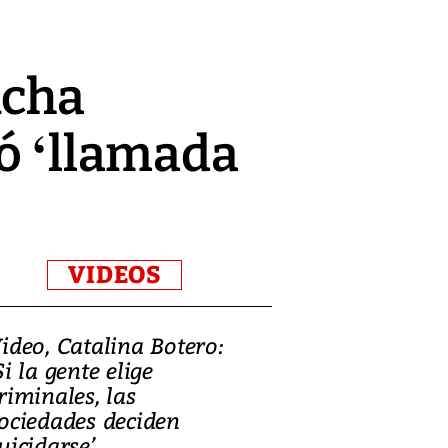
ncha
nó ‘llamada
VIDEOS
ideo, Catalina Botero:
Video: Lula la
Si la gente elige
candidatura 
riminales, las
promesas de i
ociedades deciden
en defensa, ed
uicidarse’
tierras raras