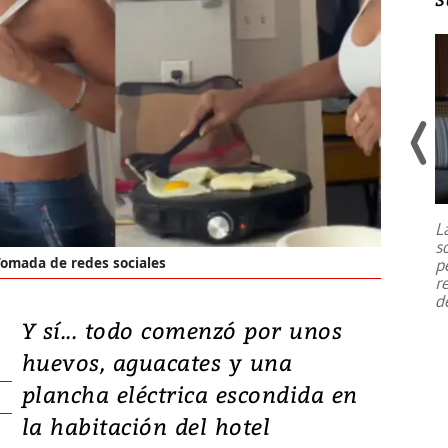
Un fuerte terremoto de magnitud
7,1 se registró este martes 28 de
julio en la prefectura de Kumamoto,
L
al sur de Japón, provocando una
s
emergencia de gran
...
Tomada de redes sociales
p
r
d
Y sí... todo comenzó por unos
huevos, aguacates y una
plancha eléctrica escondida en
la habitación del hotel