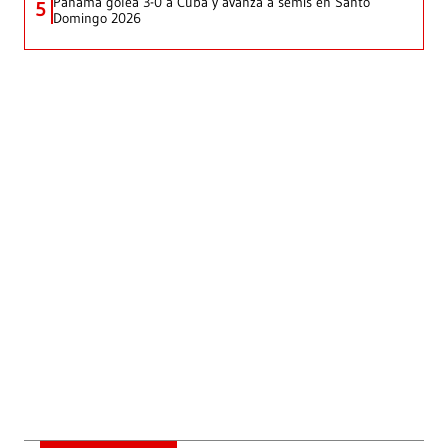
Panamá golea 3-0 a Cuba y avanza a semis en Santo
5
Domingo 2026