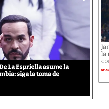
Ja
la
co
De La Espriella asume la
BALO
mbia: siga la toma de