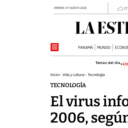
VIERNES 07 AGOSTO 2026
27
PANAMÁ
MUNDO
ECONO
Úl
Inicio
>
Vida y cultura
>
Tecnología
TECNOLOGÍA
El virus in
2006, segú