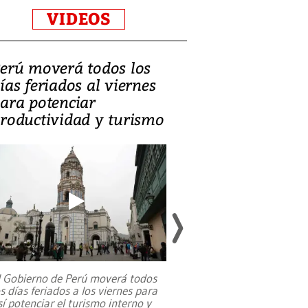
VIDEOS
erú moverá todos los
Video, Catalin
ías feriados al viernes
‘Si la gente el
ara potenciar
criminales, la
roductividad y turismo
sociedades de
suicidarse’
l Gobierno de Perú moverá todos
os días feriados a los viernes para
La exmagistrada co
sí potenciar el turismo interno y
sobre el rol de contr