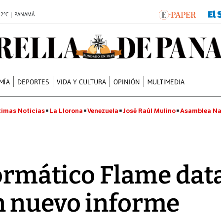
.2°C | PANAMÁ
MÍA
DEPORTES
VIDA Y CULTURA
OPINIÓN
MULTIMEDIA
timas Noticias
La Llorona
Venezuela
José Raúl Mulino
Asamblea Na
formático Flame dat
n nuevo informe