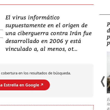
El virus informático
Video: Lula lanza su
P
supuestamente en el origen de
candidatura con
d
una ciberguerra contra Irán fue
promesas de inversión
p
desarrollado en 2006 y está
en defensa, educación y
p
vinculado a, al menos, ot...
tierras raras
 cobertura en los resultados de búsqueda.
a Estrella en Google ↗️
E
l
Entre recuerdos y escuetas
a
referencias hacia sus adversarios, el