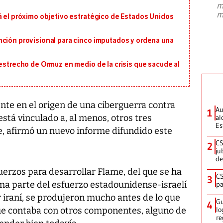
m
presidente de Brasil, Luiz Inácio Lula
m
á el próximo objetivo estratégico de Estados Unidos
da Silva, oficializó este domingo su
candidatura
...
nción provisional para cinco imputados y ordena una
 estrecho de Ormuz en medio de la crisis que sacude al
nte en el origen de una ciberguerra contra
Au
1
está vinculado a, al menos, otros tres
al
Es
, afirmó un nuevo informe difundido este
CS
2
ju
de
uerzos para desarrollar Flame, del que se ha
CS
3
a parte del esfuerzo estadounidense-israelí
pa
r iraní, se produjeron mucho antes de lo que
Gu
4
que contaba con otros componentes, alguno de
lo
re