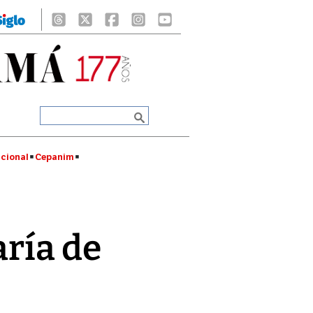
cional
Cepanim
aría de