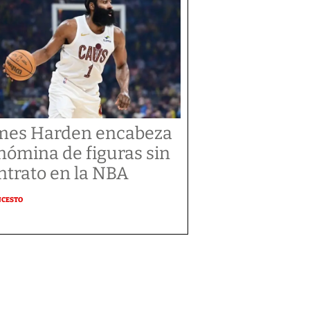
mes Harden encabeza
 nómina de figuras sin
ntrato en la NBA
NCESTO