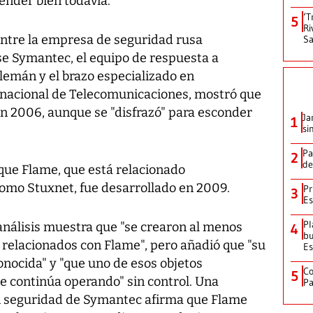
ender bien todavía.
‘T
5
Ri
 entre la empresa de seguridad rusa
Sa
e Symantec, el equipo de respuesta a
emán y el brazo especializado en
rnacional de Telecomunicaciones, mostró que
 en 2006, aunque se "disfrazó" para esconder
Ja
1
si
Pa
2
de
 que Flame, que está relacionado
omo Stuxnet, fue desarrollado en 2009.
Pr
3
Es
Pl
análisis muestra que "se crearon al menos
4
bu
 relacionados con Flame", pero añadió que "su
Es
nocida" y "que uno de esos objetos
Co
5
e continúa operando" sin control. Una
Pa
en seguridad de Symantec afirma que Flame