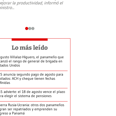
ejorar la productividad, informó el
periodismo, el derech
inistro
...
reformas constitucio
desafíos de nuevas t
Lo más leído
gusto Villalaz-Higuero, el panameño que
canzó el rango de general de brigada en
tados Unidos
S anuncia segundo pago de agosto para
bilados: ACH y cheque tienen fechas
finidas
S advierte: el 18 de agosto vence el plazo
ra elegir el sistema de pensiones
erra Rusia-Ucrania: otros dos panameños
gran ser repatriados y emprenden su
greso a Panamá