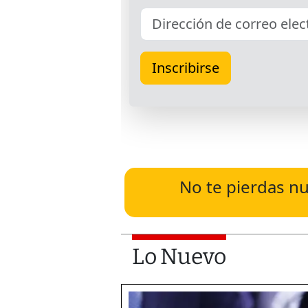
No te pierdas nu
Lo Nuevo