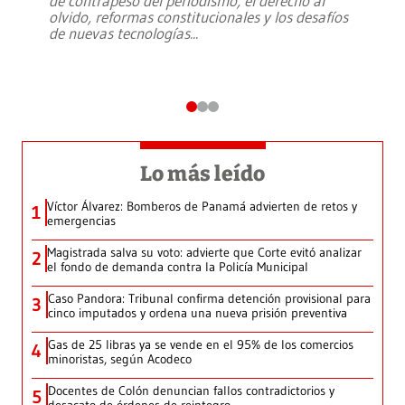
de contrapeso del periodismo, el derecho al
olvido, reformas constitucionales y los desafíos
de nuevas tecnologías
...
Lo más leído
Víctor Álvarez: Bomberos de Panamá advierten de retos y
1
emergencias
Magistrada salva su voto: advierte que Corte evitó analizar
2
el fondo de demanda contra la Policía Municipal
Caso Pandora: Tribunal confirma detención provisional para
3
cinco imputados y ordena una nueva prisión preventiva
Gas de 25 libras ya se vende en el 95% de los comercios
4
minoristas, según Acodeco
Docentes de Colón denuncian fallos contradictorios y
5