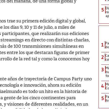
etos del mañana, de una forma
global y
Di
5
re
ap
s trae su primera edición digital y global,
os días 9, 10 y 11 de julio, a miles de
s participantes
, que realizarán sus ediciones
streamings en directo con distintas charlas,
Pa
1
más de 100 transmisiones simultáneas en
de
es entre los que destacan figuras de primer
Ca
2
rrollo de la red
tal y como la conocemos hoy
ca
M
3
bu
fo
inte años de trayectoria de Campus Party uno
Mo
tecnología e innovación,
ahora su edición
4
Co
aelmundo es todo un hito en la historia de
Pa
 a gente de los cinco continentes para
5
fi
, y visiones de diferentes realidades, en un