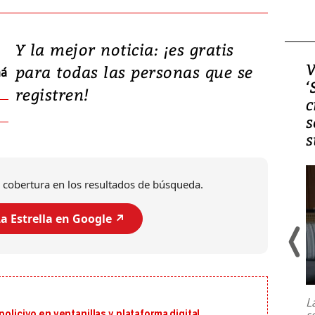
Y la mejor noticia: ¡es gratis
Video, Japón: Terremoto
V
para todas las personas que se
má
deja heridos y graves
‘
registren!
daños en Kumamoto
c
s
s
 cobertura en los resultados de búsqueda.
a Estrella en Google ↗️
Un fuerte terremoto de magnitud
7,1 se registró este martes 28 de
julio en la prefectura de Kumamoto,
L
al sur de Japón, provocando una
s
policivo en ventanillas y plataforma digital