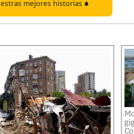
estras mejores historias
Mo
gi
Co