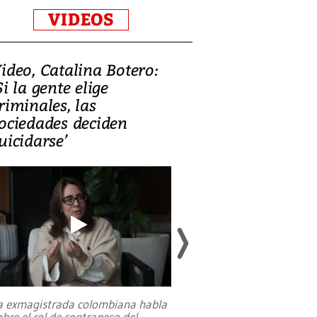
VIDEOS
ideo, Catalina Botero:
Video: Lula la
Si la gente elige
candidatura 
riminales, las
promesas de i
ociedades deciden
en defensa, ed
uicidarse’
tierras raras
a exmagistrada colombiana habla
Entre recuerdos y es
obre el rol de contrapeso del
referencias hacia sus