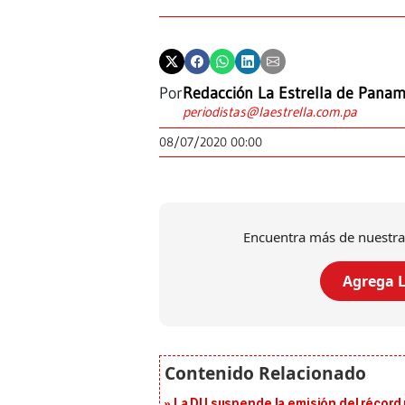
Por
Redacción La Estrella de Pana
periodistas@laestrella.com.pa
08/07/2020 00:00
Encuentra más de nuestra
Agrega L
La DIJ suspende la emisión del récord 