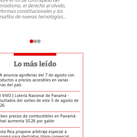
eriodismo, el derecho al olvido,
presidente de Brasil,
eformas constitucionales y los
da Silva, oficializó 
esafíos de nuevas tecnologías
...
candidatura
...
Lo más leído
A anuncia agroferias del 7 de agosto con
oductos a precios accesibles en varias
nas del país
 VIVO | Lotería Nacional de Panamá -
sultados del sorteo de este 5 de agosto de
026
ben precios de combustibles en Panamá:
ésel aumenta $0.26 por galón
sta Rica propone arbitraje especial a
namá para destrabar litigio comercial