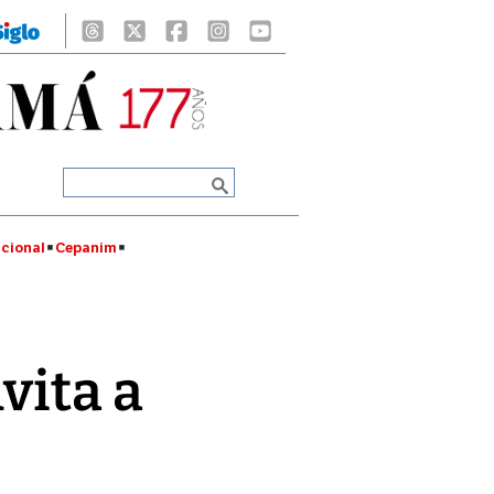
cional
Cepanim
vita a