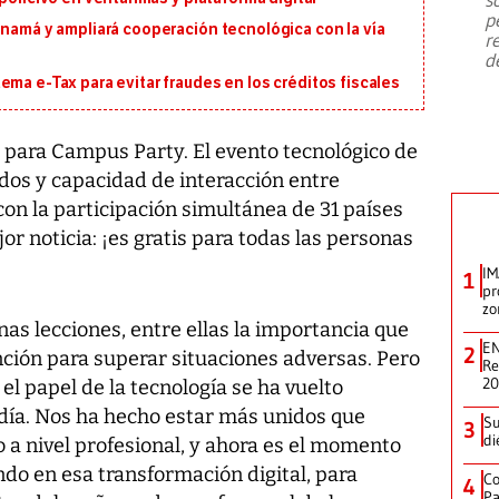
emergencia de gran
...
p
anamá y ampliará cooperación tecnológica con la vía
r
d
ema e-Tax para evitar fraudes en los créditos fiscales
o para Campus Party. El evento tecnológico de
dos y capacidad de interacción entre
 con la participación simultánea de 31 países
jor noticia: ¡es gratis para todas las personas
IM
1
pr
zo
as lecciones, entre ellas la importancia que
EN
2
nción para superar situaciones adversas. Pero
Re
2
el papel de la tecnología se ha vuelto
 día. Nos ha hecho estar más unidos que
Su
3
di
 a nivel profesional, y ahora es el momento
ndo en esa transformación digital
, para
Co
4
Pa