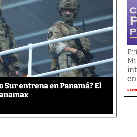
Pr
Mu
in
en
o Sur entrena en Panamá? El
NACI
 Panamax