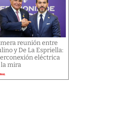
imera reunión entre
lino y De La Espriella:
terconexión eléctrica
 la mira
ONAL