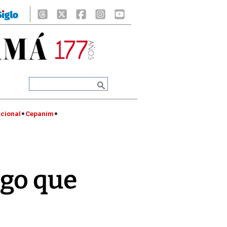
cional
Cepanim
lgo que