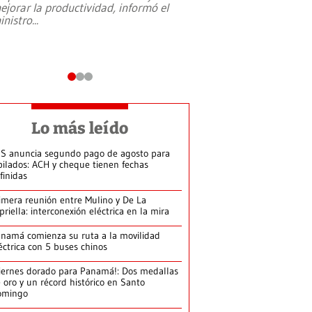
ejorar la productividad, informó el
periodismo, el derech
inistro
...
reformas constitucio
desafíos de nuevas t
Lo más leído
S anuncia segundo pago de agosto para
bilados: ACH y cheque tienen fechas
finidas
imera reunión entre Mulino y De La
priella: interconexión eléctrica en la mira
namá comienza su ruta a la movilidad
éctrica con 5 buses chinos
iernes dorado para Panamá!: Dos medallas
 oro y un récord histórico en Santo
omingo