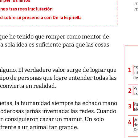
omper los mitos
m
presidente de Brasil, Luiz Inácio Lula
m
nes tras reestructuración
da Silva, oficializó este domingo su
candidatura
...
d sobre su presencia con De la Espriella
 que he tenido que romper como mentor de
a sola idea es suficiente para que las cosas
CS
1
r alguno. El verdadero valor surge de lograr que
ju
uipo de personas que logre entender todas las
de
 convierta en realidad.
Pr
2
Es
s metas, la humanidad siempre ha echado mano
Pa
3
el
oderosas jamás inventada: las redes. Cuando
on consiguieron cazar un mamut. Un solo
¡V
4
de
 frente a un animal tan grande.
D