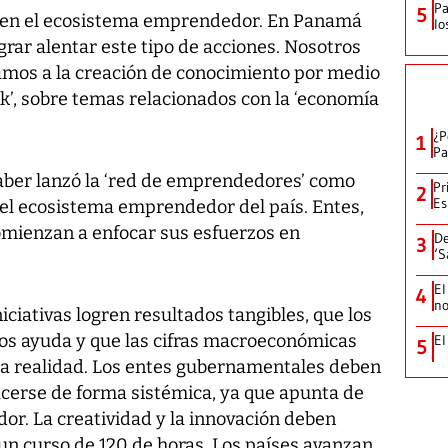
Pa
5
ve en el ecosistema emprendedor. En Panamá
lo
rar alentar este tipo de acciones. Nosotros
os a la creación de conocimiento por medio
nk’, sobre temas relacionados con la ‘economía
¿P
1
Pa
Saber lanzó la ‘red de emprendedores’ como
Pr
2
Es
 el ecosistema emprendedor del país. Entes,
omienzan a enfocar sus esfuerzos en
De
3
‘S
El
4
no
iciativas logren resultados tangibles, que los
os ayuda y que las cifras macroeconómicas
El
5
sta realidad. Los entes gubernamentales deben
cerse de forma sistémica, ya que apunta de
or. La creatividad y la innovación deben
un curso de 120 de horas. Los países avanzan