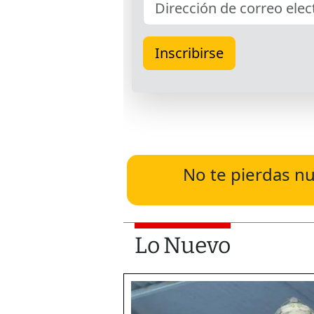
No te pierdas nu
Lo Nuevo