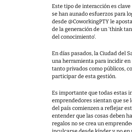
Este tipo de interacción es cla
se han aunado esfuerzos para log
desde @CoworkingPTY le apostam
de la generación de un ‘think ta
del conocimiento’.
En días pasados, la Ciudad del 
una herramienta para incidir en
tanto privados como públicos, c
participar de esta gestión.
Es importante que todas estas in
emprendedores sientan que se l
del país comienzen a reflejar e
entender que las cosas deben ha
regalos no se crea un emprended
inculcarse desde kínder y no en 