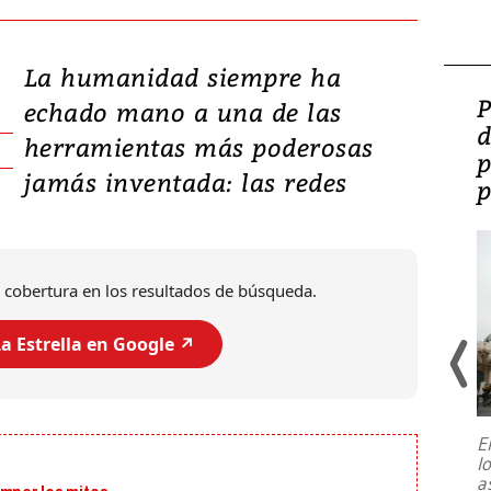
La humanidad siempre ha
Video: Lula lanza su
P
echado mano a una de las
candidatura con
d
herramientas más poderosas
promesas de inversión
p
jamás inventada: las redes
en defensa, educación y
p
tierras raras
 cobertura en los resultados de búsqueda.
a Estrella en Google ↗️
E
l
Entre recuerdos y escuetas
a
referencias hacia sus adversarios, el