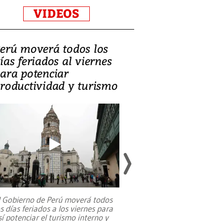
VIDEOS
erú moverá todos los
Video, Catalin
ías feriados al viernes
‘Si la gente el
ara potenciar
criminales, la
roductividad y turismo
sociedades de
suicidarse’
l Gobierno de Perú moverá todos
os días feriados a los viernes para
La exmagistrada co
sí potenciar el turismo interno y
sobre el rol de contr