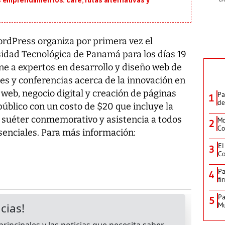
 emprendimientos: café, rutas alternativas y
rdPress organiza por primera vez el
idad Tecnológica de Panamá para los días 19
ne a expertos en desarrollo y diseño web de
es y conferencias acerca de la innovación en
web, negocio digital y creación de páginas
Pa
1
de
público con un costo de $20 que incluye la
 suéter conmemorativo y asistencia a todos
Mo
2
Co
esenciales. Para más información:
El
3
Co
Pa
4
fi
Pa
5
Mu