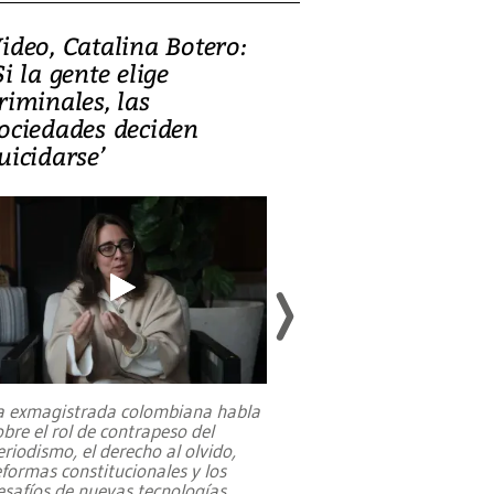
ideo, Catalina Botero:
Video: Lula la
Si la gente elige
candidatura 
riminales, las
promesas de i
ociedades deciden
en defensa, ed
uicidarse’
tierras raras
a exmagistrada colombiana habla
Entre recuerdos y es
obre el rol de contrapeso del
referencias hacia sus
eriodismo, el derecho al olvido,
presidente de Brasil,
eformas constitucionales y los
da Silva, oficializó 
esafíos de nuevas tecnologías
...
candidatura
...