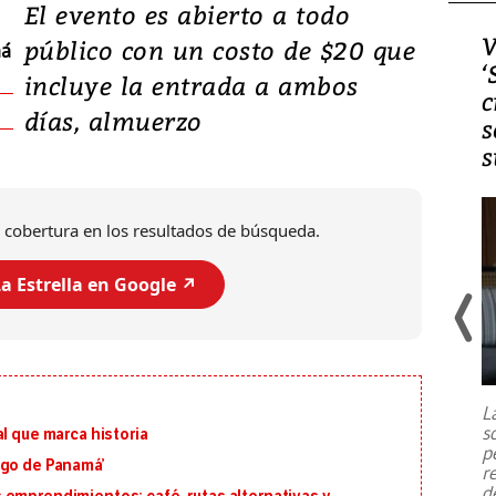
El evento es abierto a todo
Video, Japón: Terremoto
V
público con un costo de $20 que
má
deja heridos y graves
‘
incluye la entrada a ambos
daños en Kumamoto
c
días, almuerzo
s
s
 cobertura en los resultados de búsqueda.
a Estrella en Google ↗️
Un fuerte terremoto de magnitud
7,1 se registró este martes 28 de
julio en la prefectura de Kumamoto,
L
al sur de Japón, provocando una
s
l que marca historia
emergencia de gran
...
p
igo de Panamá’
r
d