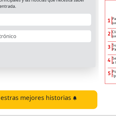
Pa
1
ju
Cl
2
ju
Su
3
P
Se
4
a 
Po
5
‘g
estras mejores historias