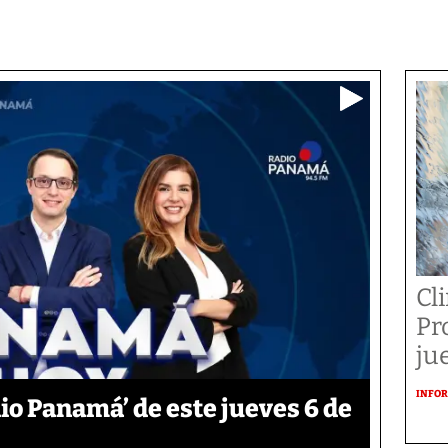
Cl
Pr
ju
INFOR
o Panamá’ de este jueves 6 de