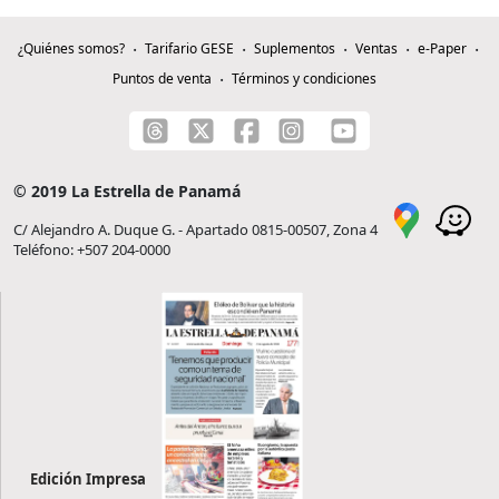
¿Quiénes somos?
Tarifario GESE
Suplementos
Ventas
e-Paper
Puntos de venta
Términos y condiciones
© 2019 La Estrella de Panamá
C/ Alejandro A. Duque G. - Apartado 0815-00507, Zona 4
Teléfono: +507 204-0000
Edición Impresa