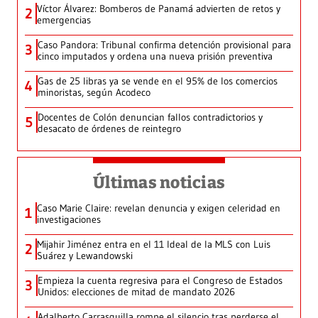
Víctor Álvarez: Bomberos de Panamá advierten de retos y
2
emergencias
Caso Pandora: Tribunal confirma detención provisional para
3
cinco imputados y ordena una nueva prisión preventiva
Gas de 25 libras ya se vende en el 95% de los comercios
4
minoristas, según Acodeco
Docentes de Colón denuncian fallos contradictorios y
5
desacato de órdenes de reintegro
Últimas noticias
Caso Marie Claire: revelan denuncia y exigen celeridad en
1
investigaciones
Mijahir Jiménez entra en el 11 Ideal de la MLS con Luis
2
Suárez y Lewandowski
Empieza la cuenta regresiva para el Congreso de Estados
3
Unidos: elecciones de mitad de mandato 2026
Adalberto Carrasquilla rompe el silencio tras perderse el